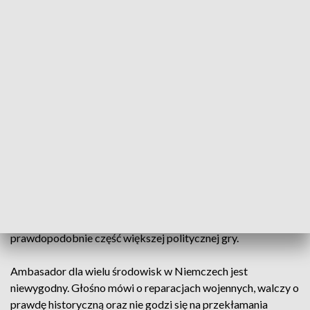
ambasadora RP w Berlinie profesora Andrzeja
Przyłębskiego z jakichkolwiek podejrzeń - mówiąc jasno -
,że ten nigdy nie rozpoczął współpracy ze służbami PRL. Jego
teczka była pusta. Ale dziś Gazeta Wyborcza w swoim
kolejnym artykule - wydaje się, że chciała i tak
zdeprecjonować osobę ambasadora.
Tym razem autor tekstu gazety twierdzi, że rzekomo dotarł
do szokujących informacji jakoby, ktoś z bliskich profesora
Przyłębskiego - lata temu miał brać udział w werbowaniu go
do służb. Tyle tylko, że żadnych konkretnych dowodów na
jakąkolwiek współpracę z kimkolwiek nigdy nie
przedstawiono. Głos w sprawie zabiera sam ambasador RP
w Niemczech profesor Andrzej Przyłebski. Ten artykuł to
prawdopodobnie część większej politycznej gry.
Ambasador dla wielu środowisk w Niemczech jest
niewygodny. Głośno mówi o reparacjach wojennych, walczy o
prawdę historyczną oraz nie godzi się na przekłamania