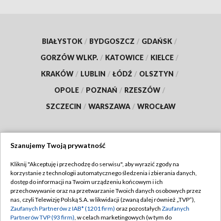
BIAŁYSTOK
/
BYDGOSZCZ
/
GDAŃSK
/
GORZÓW WLKP.
/
KATOWICE
/
KIELCE
/
KRAKÓW
/
LUBLIN
/
ŁÓDŹ
/
OLSZTYN
/
OPOLE
/
POZNAŃ
/
RZESZÓW
/
SZCZECIN
/
WARSZAWA
/
WROCŁAW
Szanujemy Twoją prywatność
Dołącz do nas:
Kliknij "Akceptuję i przechodzę do serwisu", aby wyrazić zgody na
korzystanie z technologii automatycznego śledzenia i zbierania danych,
TVP
dostęp do informacji na Twoim urządzeniu końcowym i ich
Abonament TVP
przechowywanie oraz na przetwarzanie Twoich danych osobowych przez
Regulamin TVP
nas, czyli Telewizję Polską S.A. w likwidacji (zwaną dalej również „TVP”),
Emisja w TVP
Polityka prywatności
Zaufanych Partnerów z IAB* (1201 firm)
oraz pozostałych
Zaufanych
Partnerów TVP (93 firm)
, w celach marketingowych (w tym do