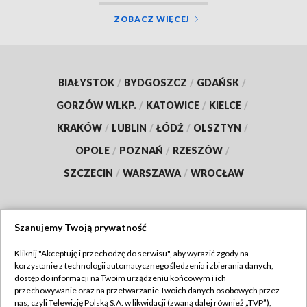
ZOBACZ WIĘCEJ
BIAŁYSTOK
/
BYDGOSZCZ
/
GDAŃSK
/
GORZÓW WLKP.
/
KATOWICE
/
KIELCE
/
KRAKÓW
/
LUBLIN
/
ŁÓDŹ
/
OLSZTYN
/
OPOLE
/
POZNAŃ
/
RZESZÓW
/
SZCZECIN
/
WARSZAWA
/
WROCŁAW
Szanujemy Twoją prywatność
Dołącz do nas:
Kliknij "Akceptuję i przechodzę do serwisu", aby wyrazić zgody na
korzystanie z technologii automatycznego śledzenia i zbierania danych,
TVP
dostęp do informacji na Twoim urządzeniu końcowym i ich
Abonament TVP
przechowywanie oraz na przetwarzanie Twoich danych osobowych przez
Regulamin TVP
nas, czyli Telewizję Polską S.A. w likwidacji (zwaną dalej również „TVP”),