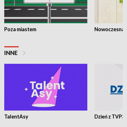
Poza miastem
Nowoczesna 
INNE
TalentAsy
Dzień z TVP3