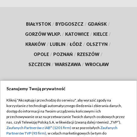
BIAŁYSTOK
/
BYDGOSZCZ
/
GDAŃSK
/
GORZÓW WLKP.
/
KATOWICE
/
KIELCE
/
KRAKÓW
/
LUBLIN
/
ŁÓDŹ
/
OLSZTYN
/
OPOLE
/
POZNAŃ
/
RZESZÓW
/
SZCZECIN
/
WARSZAWA
/
WROCŁAW
Szanujemy Twoją prywatność
Dołącz do nas:
Kliknij "Akceptuję i przechodzę do serwisu", aby wyrazić zgody na
korzystanie z technologii automatycznego śledzenia i zbierania danych,
TVP
dostęp do informacji na Twoim urządzeniu końcowym i ich
Abonament TVP
przechowywanie oraz na przetwarzanie Twoich danych osobowych przez
Regulamin TVP
nas, czyli Telewizję Polską S.A. w likwidacji (zwaną dalej również „TVP”),
Emisja w TVP
Zaufanych Partnerów z IAB* (1201 firm)
oraz pozostałych
Zaufanych
Polityka prywatności
Partnerów TVP (93 firm)
, w celach marketingowych (w tym do
Centrum informacji TVP