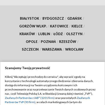
BIAŁYSTOK
/
BYDGOSZCZ
/
GDAŃSK
/
GORZÓW WLKP.
/
KATOWICE
/
KIELCE
/
KRAKÓW
/
LUBLIN
/
ŁÓDŹ
/
OLSZTYN
/
OPOLE
/
POZNAŃ
/
RZESZÓW
/
SZCZECIN
/
WARSZAWA
/
WROCŁAW
Szanujemy Twoją prywatność
Dołącz do nas:
Kliknij "Akceptuję i przechodzę do serwisu", aby wyrazić zgody na
korzystanie z technologii automatycznego śledzenia i zbierania danych,
TVP
dostęp do informacji na Twoim urządzeniu końcowym i ich
Abonament TVP
przechowywanie oraz na przetwarzanie Twoich danych osobowych przez
Regulamin TVP
nas, czyli Telewizję Polską S.A. w likwidacji (zwaną dalej również „TVP”),
Emisja w TVP
Zaufanych Partnerów z IAB* (1201 firm)
oraz pozostałych
Zaufanych
Polityka prywatności
Partnerów TVP (93 firm)
, w celach marketingowych (w tym do
Centrum informacji TVP