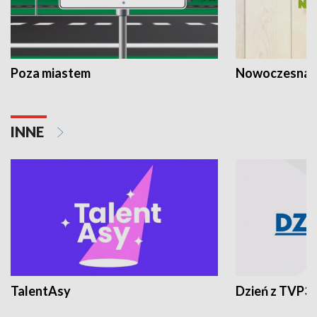
Poza miastem
Nowoczesna 
INNE
TalentAsy
Dzień z TVP3