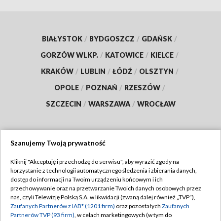
BIAŁYSTOK
/
BYDGOSZCZ
/
GDAŃSK
/
GORZÓW WLKP.
/
KATOWICE
/
KIELCE
/
KRAKÓW
/
LUBLIN
/
ŁÓDŹ
/
OLSZTYN
/
OPOLE
/
POZNAŃ
/
RZESZÓW
/
SZCZECIN
/
WARSZAWA
/
WROCŁAW
Szanujemy Twoją prywatność
Dołącz do nas:
Kliknij "Akceptuję i przechodzę do serwisu", aby wyrazić zgody na
korzystanie z technologii automatycznego śledzenia i zbierania danych,
TVP
dostęp do informacji na Twoim urządzeniu końcowym i ich
Abonament TVP
przechowywanie oraz na przetwarzanie Twoich danych osobowych przez
Regulamin TVP
nas, czyli Telewizję Polską S.A. w likwidacji (zwaną dalej również „TVP”),
Emisja w TVP
Zaufanych Partnerów z IAB* (1201 firm)
oraz pozostałych
Zaufanych
Polityka prywatności
Partnerów TVP (93 firm)
, w celach marketingowych (w tym do
Centrum informacji TVP