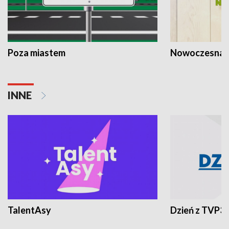
Poza miastem
Nowoczesna 
INNE
TalentAsy
Dzień z TVP3