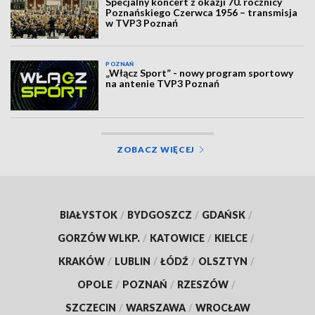
Specjalny koncert z okazji 70. rocznicy
Poznańskiego Czerwca 1956 – transmisja
w TVP3 Poznań
POZNAŃ
„Włącz Sport” - nowy program sportowy
na antenie TVP3 Poznań
ZOBACZ WIĘCEJ
BIAŁYSTOK
/
BYDGOSZCZ
/
GDAŃSK
/
GORZÓW WLKP.
/
KATOWICE
/
KIELCE
/
KRAKÓW
/
LUBLIN
/
ŁÓDŹ
/
OLSZTYN
/
OPOLE
/
POZNAŃ
/
RZESZÓW
/
SZCZECIN
/
WARSZAWA
/
WROCŁAW