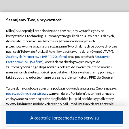
Szanujemy Twoją prywatność
Dołącz do nas:
Kliknij "Akceptuję i przechodzę do serwisu", aby wyrazić zgody na
korzystanie z technologii automatycznego śledzenia i zbierania danych,
TVP
dostęp do informacji na Twoim urządzeniu końcowym i ich
Abonament TVP
przechowywanie oraz na przetwarzanie Twoich danych osobowych przez
Regulamin TVP
nas, czyli Telewizję Polską S.A. w likwidacji (zwaną dalej również „TVP”),
Emisja w TVP
Polityka prywatności
Zaufanych Partnerów z IAB* (1201 firm)
oraz pozostałych
Zaufanych
Partnerów TVP (93 firm)
, w celach marketingowych (w tym do
Centrum informacji TVP
Moje zgody
zautomatyzowanego dopasowania reklam do Twoich zainteresowań i
mierzenia ich skuteczności) i pozostałych, które wskazujemy poniżej, a
Naziemna Telewizja Cyfrowa
Pomoc
także zgody na udostępnianie przez nas identyfikatora PPID do Google.
Sklep TVP
Biuro reklamy
Twoje dane osobowe zbierane podczas odwiedzania przez Ciebie naszych
Rada Programowa
Kontakt
poszczególnych serwisów
zwanych dalej „Portalem”, w tym informacje
zapisywane za pomocą technologii takich jak: pliki cookie, sygnalizatory
System NOS
WWW lub innych podobnych technologii umożliwiających świadczenie
dopasowanych i bezpiecznych usług, personalizację treści oraz reklam,
Informacje o nadawcy
Kanały
udostępnianie funkcji mediów społecznościowych oraz analizowanie
Akceptuję i przechodzę do serwisu
ruchu w Internecie.
Program dla prasy
©2026 Telewizja Polska S.A. w likwidacji