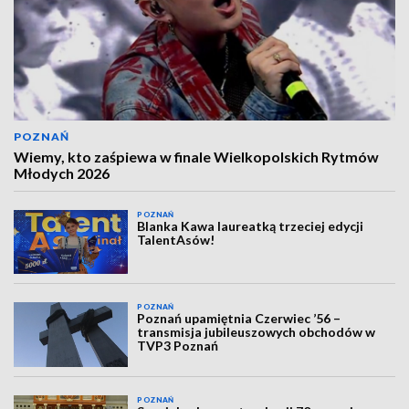
POZNAŃ
Wiemy, kto zaśpiewa w finale Wielkopolskich Rytmów
Młodych 2026
POZNAŃ
Blanka Kawa laureatką trzeciej edycji
TalentAsów!
POZNAŃ
Poznań upamiętnia Czerwiec ’56 –
transmisja jubileuszowych obchodów w
TVP3 Poznań
POZNAŃ