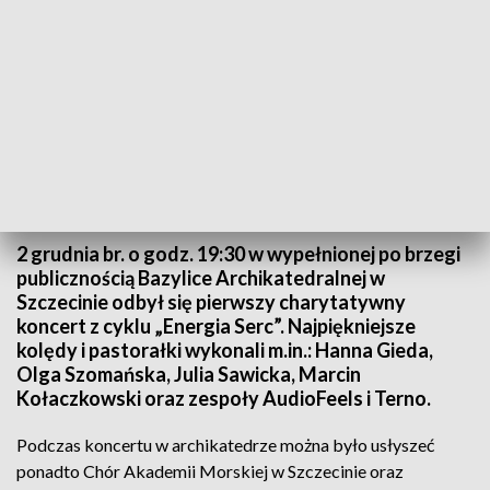
fot. TVP3 Poznań
2 grudnia br. o godz. 19:30 w wypełnionej po brzegi
publicznością Bazylice Archikatedralnej w
Szczecinie odbył się pierwszy charytatywny
koncert z cyklu „Energia Serc”. Najpiękniejsze
kolędy i pastorałki wykonali m.in.: Hanna Gieda,
Olga Szomańska, Julia Sawicka, Marcin
Kołaczkowski oraz zespoły AudioFeels i Terno.
Podczas koncertu w archikatedrze można było usłyszeć
ponadto Chór Akademii Morskiej w Szczecinie oraz