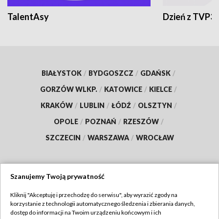
TalentAsy
Dzień z TVP3
BIAŁYSTOK
/
BYDGOSZCZ
/
GDAŃSK
/
GORZÓW WLKP.
/
KATOWICE
/
KIELCE
/
KRAKÓW
/
LUBLIN
/
ŁÓDŹ
/
OLSZTYN
/
OPOLE
/
POZNAŃ
/
RZESZÓW
/
SZCZECIN
/
WARSZAWA
/
WROCŁAW
Szanujemy Twoją prywatność
Dołącz do nas:
Kliknij "Akceptuję i przechodzę do serwisu", aby wyrazić zgody na
korzystanie z technologii automatycznego śledzenia i zbierania danych,
TVP
dostęp do informacji na Twoim urządzeniu końcowym i ich