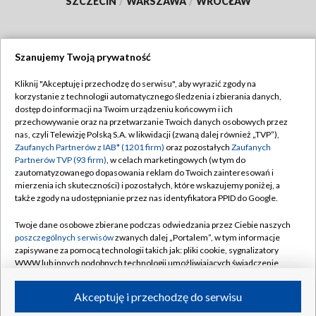
SZCZECIN
/
WARSZAWA
/
WROCŁAW
Szanujemy Twoją prywatność
Dołącz do nas:
Kliknij "Akceptuję i przechodzę do serwisu", aby wyrazić zgody na
korzystanie z technologii automatycznego śledzenia i zbierania danych,
TVP
dostęp do informacji na Twoim urządzeniu końcowym i ich
Abonament TVP
przechowywanie oraz na przetwarzanie Twoich danych osobowych przez
Regulamin TVP
nas, czyli Telewizję Polską S.A. w likwidacji (zwaną dalej również „TVP”),
Emisja w TVP
Polityka prywatności
Zaufanych Partnerów z IAB* (1201 firm)
oraz pozostałych
Zaufanych
Partnerów TVP (93 firm)
, w celach marketingowych (w tym do
Centrum informacji TVP
Moje zgody
zautomatyzowanego dopasowania reklam do Twoich zainteresowań i
mierzenia ich skuteczności) i pozostałych, które wskazujemy poniżej, a
Naziemna Telewizja Cyfrowa
Pomoc
także zgody na udostępnianie przez nas identyfikatora PPID do Google.
Sklep TVP
Biuro reklamy
Twoje dane osobowe zbierane podczas odwiedzania przez Ciebie naszych
Rada Programowa
Kontakt
poszczególnych serwisów
zwanych dalej „Portalem”, w tym informacje
zapisywane za pomocą technologii takich jak: pliki cookie, sygnalizatory
System NOS
WWW lub innych podobnych technologii umożliwiających świadczenie
dopasowanych i bezpiecznych usług, personalizację treści oraz reklam,
Informacje o nadawcy
Kanały
udostępnianie funkcji mediów społecznościowych oraz analizowanie
Akceptuję i przechodzę do serwisu
ruchu w Internecie.
Program dla prasy