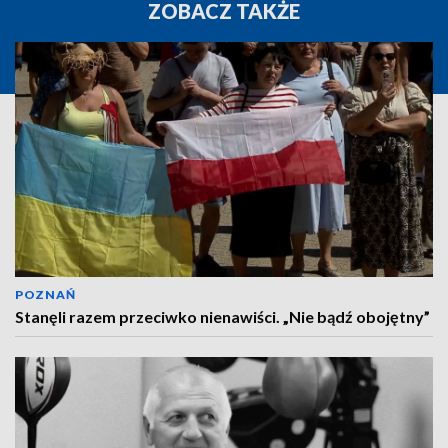
ZOBACZ TAKŻE
POZNAŃ
Stanęli razem przeciwko nienawiści. „Nie bądź obojętny”