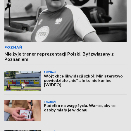
POZNAŃ
Nie żyje trener reprezentacji Polski. Był związany z
Poznaniem
POZNAŃ
Wójt chce likwidacji szkół. Ministerstwo
powiedziało „nie”, ale to nie koniec
[WIDEO]
POZNAŃ
Pudełko na wagę życia. Warto, aby te
osoby miały je w domu