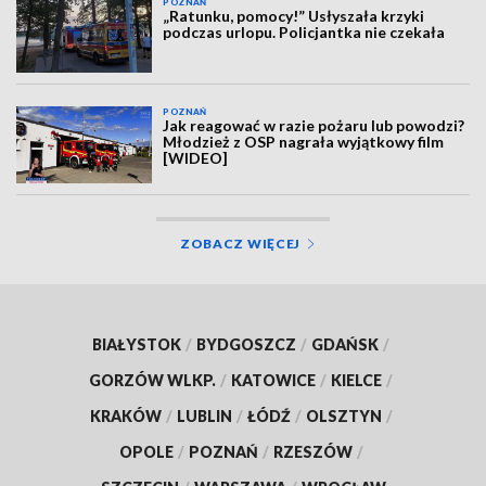
POZNAŃ
„Ratunku, pomocy!” Usłyszała krzyki
podczas urlopu. Policjantka nie czekała
POZNAŃ
Jak reagować w razie pożaru lub powodzi?
Młodzież z OSP nagrała wyjątkowy film
[WIDEO]
ZOBACZ WIĘCEJ
BIAŁYSTOK
/
BYDGOSZCZ
/
GDAŃSK
/
GORZÓW WLKP.
/
KATOWICE
/
KIELCE
/
KRAKÓW
/
LUBLIN
/
ŁÓDŹ
/
OLSZTYN
/
OPOLE
/
POZNAŃ
/
RZESZÓW
/