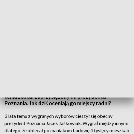
Trzy lata rządów prezydenta Poznania
Dla jednych - to bardziej polityk niż gospodarz
miasta, w dodatku zapatrzony w siebie i znudzony
stanowiskiem. Dla innych- inicjator odważnych
inwestycji i człowiek, który otworzył Poznań na
nowe idee. Jacek Jaśkowiak dokładnie trzy lata
temu został zaprzysiężony na prezydenta
Poznania. Jak dziś oceniają go miejscy radni?
3 lata temu z wygranych wyborów cieszył się obecny
prezydent Poznania Jacek Jaśkowiak. Wygrał między innymi
dlatego, że obiecał poznaniakom budowę 4 tysięcy mieszkań