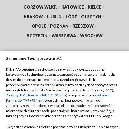
GORZÓW WLKP.
/
KATOWICE
/
KIELCE
/
KRAKÓW
/
LUBLIN
/
ŁÓDŹ
/
OLSZTYN
/
OPOLE
/
POZNAŃ
/
RZESZÓW
/
SZCZECIN
/
WARSZAWA
/
WROCŁAW
Szanujemy Twoją prywatność
Dołącz do nas:
Kliknij "Akceptuję i przechodzę do serwisu", aby wyrazić zgody na
korzystanie z technologii automatycznego śledzenia i zbierania danych,
TVP
dostęp do informacji na Twoim urządzeniu końcowym i ich
Abonament TVP
przechowywanie oraz na przetwarzanie Twoich danych osobowych przez
Regulamin TVP
nas, czyli Telewizję Polską S.A. w likwidacji (zwaną dalej również „TVP”),
Emisja w TVP
Polityka prywatności
Zaufanych Partnerów z IAB* (1201 firm)
oraz pozostałych
Zaufanych
Partnerów TVP (93 firm)
, w celach marketingowych (w tym do
Centrum informacji TVP
Moje zgody
zautomatyzowanego dopasowania reklam do Twoich zainteresowań i
mierzenia ich skuteczności) i pozostałych, które wskazujemy poniżej, a
Naziemna Telewizja Cyfrowa
Pomoc
także zgody na udostępnianie przez nas identyfikatora PPID do Google.
Sklep TVP
Biuro reklamy
Twoje dane osobowe zbierane podczas odwiedzania przez Ciebie naszych