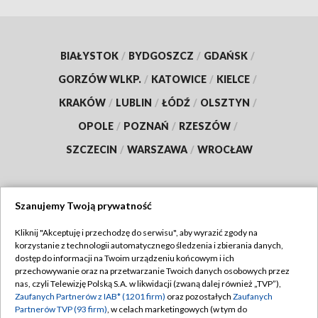
BIAŁYSTOK
/
BYDGOSZCZ
/
GDAŃSK
/
GORZÓW WLKP.
/
KATOWICE
/
KIELCE
/
KRAKÓW
/
LUBLIN
/
ŁÓDŹ
/
OLSZTYN
/
OPOLE
/
POZNAŃ
/
RZESZÓW
/
SZCZECIN
/
WARSZAWA
/
WROCŁAW
Szanujemy Twoją prywatność
Dołącz do nas:
Kliknij "Akceptuję i przechodzę do serwisu", aby wyrazić zgody na
korzystanie z technologii automatycznego śledzenia i zbierania danych,
TVP
dostęp do informacji na Twoim urządzeniu końcowym i ich
Abonament TVP
przechowywanie oraz na przetwarzanie Twoich danych osobowych przez
Regulamin TVP
nas, czyli Telewizję Polską S.A. w likwidacji (zwaną dalej również „TVP”),
Emisja w TVP
Zaufanych Partnerów z IAB* (1201 firm)
oraz pozostałych
Zaufanych
Polityka prywatności
Partnerów TVP (93 firm)
, w celach marketingowych (w tym do
Centrum informacji TVP