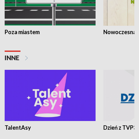
Poza miastem
Nowoczesna 
INNE
TalentAsy
Dzień z TVP3