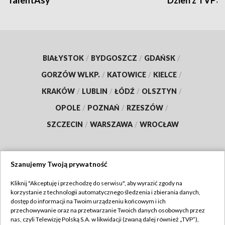
TalentAsy
Dzień z TVP3
BIAŁYSTOK
/
BYDGOSZCZ
/
GDAŃSK
/
GORZÓW WLKP.
/
KATOWICE
/
KIELCE
/
KRAKÓW
/
LUBLIN
/
ŁÓDŹ
/
OLSZTYN
/
OPOLE
/
POZNAŃ
/
RZESZÓW
/
SZCZECIN
/
WARSZAWA
/
WROCŁAW
Szanujemy Twoją prywatność
Dołącz do nas:
Kliknij "Akceptuję i przechodzę do serwisu", aby wyrazić zgody na
korzystanie z technologii automatycznego śledzenia i zbierania danych,
TVP
dostęp do informacji na Twoim urządzeniu końcowym i ich
Abonament TVP
przechowywanie oraz na przetwarzanie Twoich danych osobowych przez
Regulamin TVP
nas, czyli Telewizję Polską S.A. w likwidacji (zwaną dalej również „TVP”),