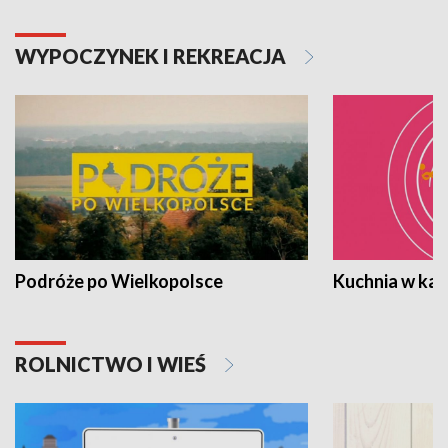
WYPOCZYNEK I REKREACJA
Podróże po Wielkopolsce
Kuchnia w ka
ROLNICTWO I WIEŚ