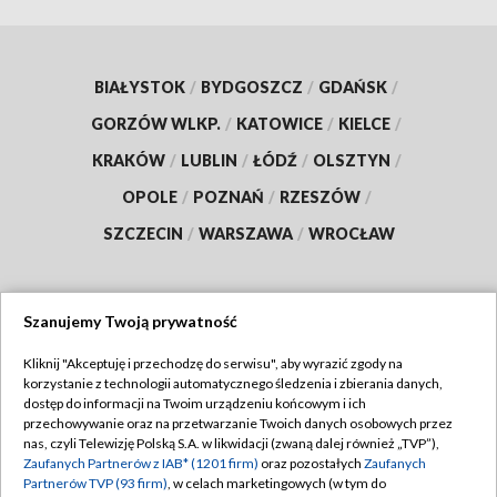
BIAŁYSTOK
/
BYDGOSZCZ
/
GDAŃSK
/
GORZÓW WLKP.
/
KATOWICE
/
KIELCE
/
KRAKÓW
/
LUBLIN
/
ŁÓDŹ
/
OLSZTYN
/
OPOLE
/
POZNAŃ
/
RZESZÓW
/
SZCZECIN
/
WARSZAWA
/
WROCŁAW
Szanujemy Twoją prywatność
Dołącz do nas:
Kliknij "Akceptuję i przechodzę do serwisu", aby wyrazić zgody na
korzystanie z technologii automatycznego śledzenia i zbierania danych,
TVP
dostęp do informacji na Twoim urządzeniu końcowym i ich
Abonament TVP
przechowywanie oraz na przetwarzanie Twoich danych osobowych przez
Regulamin TVP
nas, czyli Telewizję Polską S.A. w likwidacji (zwaną dalej również „TVP”),
Emisja w TVP
Zaufanych Partnerów z IAB* (1201 firm)
oraz pozostałych
Zaufanych
Polityka prywatności
Partnerów TVP (93 firm)
, w celach marketingowych (w tym do
Centrum informacji TVP