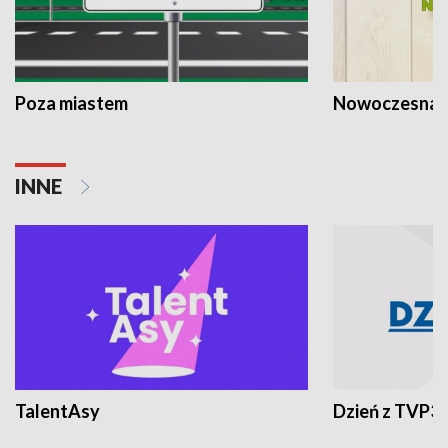
Poza miastem
Nowoczesna 
INNE
TalentAsy
Dzień z TVP3