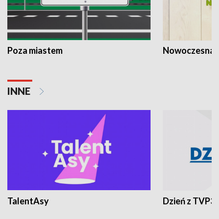
Poza miastem
Nowoczesna 
INNE
TalentAsy
Dzień z TVP3