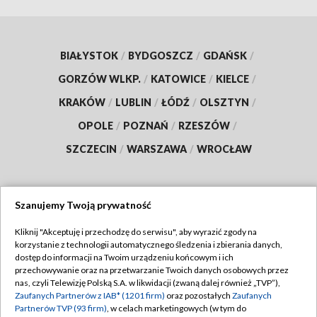
BIAŁYSTOK
/
BYDGOSZCZ
/
GDAŃSK
/
GORZÓW WLKP.
/
KATOWICE
/
KIELCE
/
KRAKÓW
/
LUBLIN
/
ŁÓDŹ
/
OLSZTYN
/
OPOLE
/
POZNAŃ
/
RZESZÓW
/
SZCZECIN
/
WARSZAWA
/
WROCŁAW
Szanujemy Twoją prywatność
Dołącz do nas:
Kliknij "Akceptuję i przechodzę do serwisu", aby wyrazić zgody na
korzystanie z technologii automatycznego śledzenia i zbierania danych,
TVP
dostęp do informacji na Twoim urządzeniu końcowym i ich
Abonament TVP
przechowywanie oraz na przetwarzanie Twoich danych osobowych przez
Regulamin TVP
nas, czyli Telewizję Polską S.A. w likwidacji (zwaną dalej również „TVP”),
Emisja w TVP
Zaufanych Partnerów z IAB* (1201 firm)
oraz pozostałych
Zaufanych
Polityka prywatności
Partnerów TVP (93 firm)
, w celach marketingowych (w tym do
Centrum informacji TVP