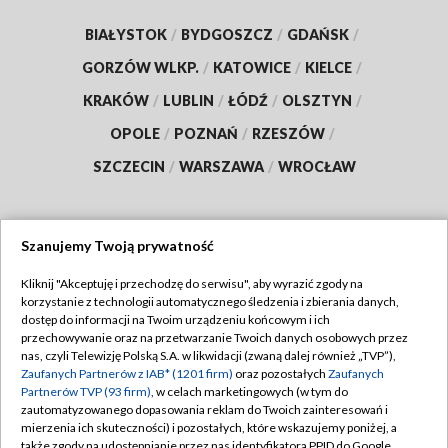
BIAŁYSTOK
/
BYDGOSZCZ
/
GDAŃSK
/
GORZÓW WLKP.
/
KATOWICE
/
KIELCE
/
KRAKÓW
/
LUBLIN
/
ŁÓDŹ
/
OLSZTYN
/
OPOLE
/
POZNAŃ
/
RZESZÓW
/
SZCZECIN
/
WARSZAWA
/
WROCŁAW
Szanujemy Twoją prywatność
Dołącz do nas:
Kliknij "Akceptuję i przechodzę do serwisu", aby wyrazić zgody na
korzystanie z technologii automatycznego śledzenia i zbierania danych,
TVP
dostęp do informacji na Twoim urządzeniu końcowym i ich
Abonament TVP
przechowywanie oraz na przetwarzanie Twoich danych osobowych przez
Regulamin TVP
nas, czyli Telewizję Polską S.A. w likwidacji (zwaną dalej również „TVP”),
Emisja w TVP
Polityka prywatności
Zaufanych Partnerów z IAB* (1201 firm)
oraz pozostałych
Zaufanych
Partnerów TVP (93 firm)
, w celach marketingowych (w tym do
Centrum informacji TVP
Moje zgody
zautomatyzowanego dopasowania reklam do Twoich zainteresowań i
mierzenia ich skuteczności) i pozostałych, które wskazujemy poniżej, a
Naziemna Telewizja Cyfrowa
Pomoc
także zgody na udostępnianie przez nas identyfikatora PPID do Google.