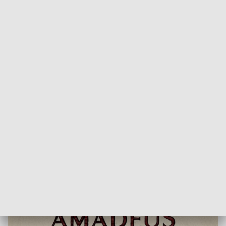
POWRÓT DO
POZNAŃ
TVP REGIONY
Koncert Orkiestry Amadeus
2017-12-12