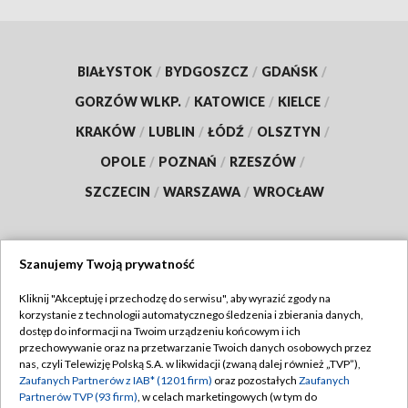
BIAŁYSTOK
/
BYDGOSZCZ
/
GDAŃSK
/
GORZÓW WLKP.
/
KATOWICE
/
KIELCE
/
KRAKÓW
/
LUBLIN
/
ŁÓDŹ
/
OLSZTYN
/
OPOLE
/
POZNAŃ
/
RZESZÓW
/
SZCZECIN
/
WARSZAWA
/
WROCŁAW
Szanujemy Twoją prywatność
Dołącz do nas:
Kliknij "Akceptuję i przechodzę do serwisu", aby wyrazić zgody na
korzystanie z technologii automatycznego śledzenia i zbierania danych,
TVP
dostęp do informacji na Twoim urządzeniu końcowym i ich
Abonament TVP
przechowywanie oraz na przetwarzanie Twoich danych osobowych przez
Regulamin TVP
nas, czyli Telewizję Polską S.A. w likwidacji (zwaną dalej również „TVP”),
Emisja w TVP
Zaufanych Partnerów z IAB* (1201 firm)
oraz pozostałych
Zaufanych
Polityka prywatności
Partnerów TVP (93 firm)
, w celach marketingowych (w tym do
Centrum informacji TVP