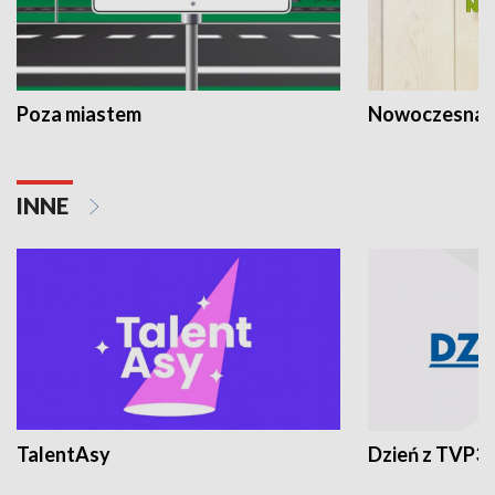
Poza miastem
Nowoczesna 
INNE
TalentAsy
Dzień z TVP3