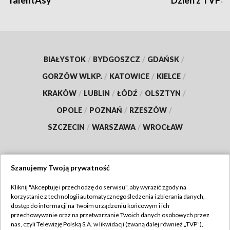
TalentAsy
Dzień z TVP3
BIAŁYSTOK
/
BYDGOSZCZ
/
GDAŃSK
/
GORZÓW WLKP.
/
KATOWICE
/
KIELCE
/
KRAKÓW
/
LUBLIN
/
ŁÓDŹ
/
OLSZTYN
/
OPOLE
/
POZNAŃ
/
RZESZÓW
/
SZCZECIN
/
WARSZAWA
/
WROCŁAW
Szanujemy Twoją prywatność
Dołącz do nas:
Kliknij "Akceptuję i przechodzę do serwisu", aby wyrazić zgody na
korzystanie z technologii automatycznego śledzenia i zbierania danych,
TVP
dostęp do informacji na Twoim urządzeniu końcowym i ich
Abonament TVP
przechowywanie oraz na przetwarzanie Twoich danych osobowych przez
Regulamin TVP
nas, czyli Telewizję Polską S.A. w likwidacji (zwaną dalej również „TVP”),