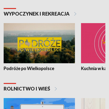
WYPOCZYNEK I REKREACJA
Podróże po Wielkopolsce
Kuchnia w ka
ROLNICTWO I WIEŚ