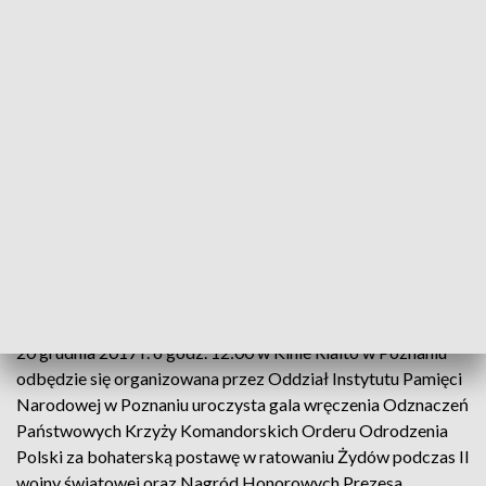
Krzyż Komandorski Orderu Odrodzenia Polski
20.12.2017, Poznań
20 grudnia 2017 r. o godz. 12:00 w Kinie Rialto w Poznaniu
odbędzie się organizowana przez Oddział Instytutu Pamięci
Narodowej w Poznaniu uroczysta gala wręczenia Odznaczeń
Państwowych Krzyży Komandorskich Orderu Odrodzenia
Polski za bohaterską postawę w ratowaniu Żydów podczas II
wojny światowej oraz Nagród Honorowych Prezesa