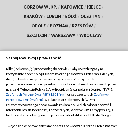
GORZÓW WLKP.
/
KATOWICE
/
KIELCE
/
KRAKÓW
/
LUBLIN
/
ŁÓDŹ
/
OLSZTYN
/
OPOLE
/
POZNAŃ
/
RZESZÓW
/
SZCZECIN
/
WARSZAWA
/
WROCŁAW
Szanujemy Twoją prywatność
Dołącz do nas:
Kliknij "Akceptuję i przechodzę do serwisu", aby wyrazić zgody na
korzystanie z technologii automatycznego śledzenia i zbierania danych,
TVP
dostęp do informacji na Twoim urządzeniu końcowym i ich
Abonament TVP
przechowywanie oraz na przetwarzanie Twoich danych osobowych przez
Regulamin TVP
nas, czyli Telewizję Polską S.A. w likwidacji (zwaną dalej również „TVP”),
Emisja w TVP
Polityka prywatności
Zaufanych Partnerów z IAB* (1201 firm)
oraz pozostałych
Zaufanych
Partnerów TVP (93 firm)
, w celach marketingowych (w tym do
Centrum informacji TVP
Moje zgody
zautomatyzowanego dopasowania reklam do Twoich zainteresowań i
mierzenia ich skuteczności) i pozostałych, które wskazujemy poniżej, a
Naziemna Telewizja Cyfrowa
Pomoc
także zgody na udostępnianie przez nas identyfikatora PPID do Google.
Sklep TVP
Biuro reklamy
Twoje dane osobowe zbierane podczas odwiedzania przez Ciebie naszych