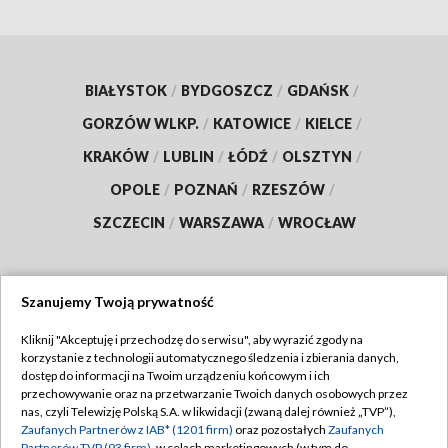
BIAŁYSTOK
/
BYDGOSZCZ
/
GDAŃSK
/
GORZÓW WLKP.
/
KATOWICE
/
KIELCE
/
KRAKÓW
/
LUBLIN
/
ŁÓDŹ
/
OLSZTYN
/
OPOLE
/
POZNAŃ
/
RZESZÓW
/
SZCZECIN
/
WARSZAWA
/
WROCŁAW
Szanujemy Twoją prywatność
Dołącz do nas:
Kliknij "Akceptuję i przechodzę do serwisu", aby wyrazić zgody na
korzystanie z technologii automatycznego śledzenia i zbierania danych,
TVP
dostęp do informacji na Twoim urządzeniu końcowym i ich
Abonament TVP
przechowywanie oraz na przetwarzanie Twoich danych osobowych przez
Regulamin TVP
nas, czyli Telewizję Polską S.A. w likwidacji (zwaną dalej również „TVP”),
Emisja w TVP
Zaufanych Partnerów z IAB* (1201 firm)
oraz pozostałych
Zaufanych
Polityka prywatności
Partnerów TVP (93 firm)
, w celach marketingowych (w tym do