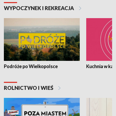
WYPOCZYNEK I REKREACJA
Podróże po Wielkopolsce
Kuchnia w ka
ROLNICTWO I WIEŚ