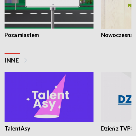
Poza miastem
Nowoczesna 
INNE
TalentAsy
Dzień z TVP3