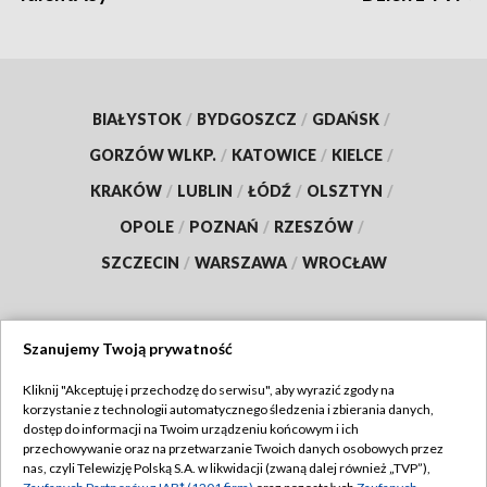
BIAŁYSTOK
/
BYDGOSZCZ
/
GDAŃSK
/
GORZÓW WLKP.
/
KATOWICE
/
KIELCE
/
KRAKÓW
/
LUBLIN
/
ŁÓDŹ
/
OLSZTYN
/
OPOLE
/
POZNAŃ
/
RZESZÓW
/
SZCZECIN
/
WARSZAWA
/
WROCŁAW
Szanujemy Twoją prywatność
Dołącz do nas:
Kliknij "Akceptuję i przechodzę do serwisu", aby wyrazić zgody na
korzystanie z technologii automatycznego śledzenia i zbierania danych,
TVP
dostęp do informacji na Twoim urządzeniu końcowym i ich
Abonament TVP
przechowywanie oraz na przetwarzanie Twoich danych osobowych przez
Regulamin TVP
nas, czyli Telewizję Polską S.A. w likwidacji (zwaną dalej również „TVP”),
Emisja w TVP