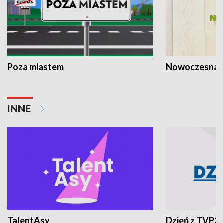
Poza miastem
Nowoczesna 
INNE
TalentAsy
Dzień z TVP3