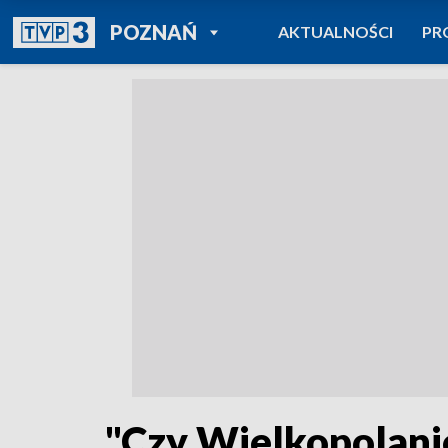
POWRÓT DO
POZNAŃ
AKTUALNOŚCI
PR
TVP REGIONY
"Czy Wielkopolani