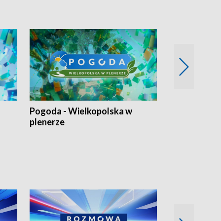
Pogoda - Wielkopolska w
Eko prognoza
plenerze