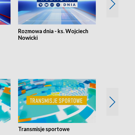
Rozmowa dnia - ks. Wojciech
Euro Fakty
Nowicki
Transmisje sportowe
Reportaże s