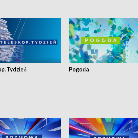
op. Tydzień
Pogoda