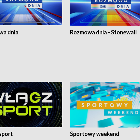
a dnia
Rozmowa dnia - Stonewall
sport
Sportowy weekend