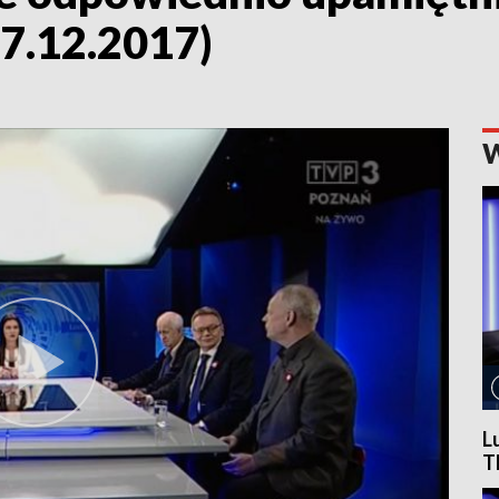
27.12.2017)
L
T