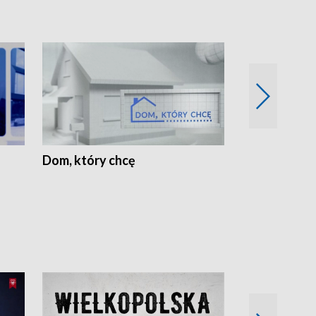
Dom, który chcę
Biznes Wielk