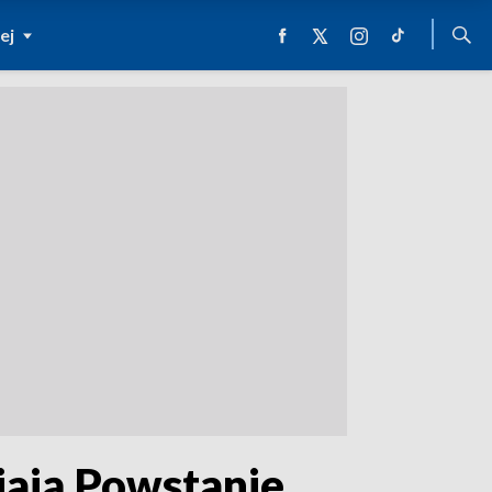
ej
iają Powstanie