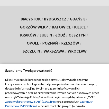
BIAŁYSTOK
/
BYDGOSZCZ
/
GDAŃSK
/
GORZÓW WLKP.
/
KATOWICE
/
KIELCE
/
KRAKÓW
/
LUBLIN
/
ŁÓDŹ
/
OLSZTYN
/
OPOLE
/
POZNAŃ
/
RZESZÓW
/
SZCZECIN
/
WARSZAWA
/
WROCŁAW
Szanujemy Twoją prywatność
Dołącz do nas:
Kliknij "Akceptuję i przechodzę do serwisu", aby wyrazić zgody na
korzystanie z technologii automatycznego śledzenia i zbierania danych,
TVP
dostęp do informacji na Twoim urządzeniu końcowym i ich
Abonament TVP
przechowywanie oraz na przetwarzanie Twoich danych osobowych przez
Regulamin TVP
nas, czyli Telewizję Polską S.A. w likwidacji (zwaną dalej również „TVP”),
Emisja w TVP
Zaufanych Partnerów z IAB* (1201 firm)
oraz pozostałych
Zaufanych
Polityka prywatności
Partnerów TVP (93 firm)
, w celach marketingowych (w tym do
Centrum informacji TVP