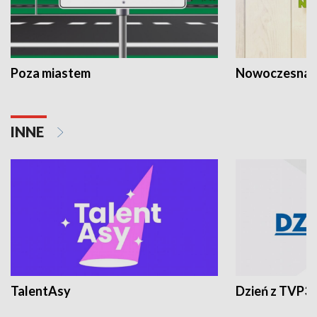
Poza miastem
Nowoczesna 
INNE
TalentAsy
Dzień z TVP3