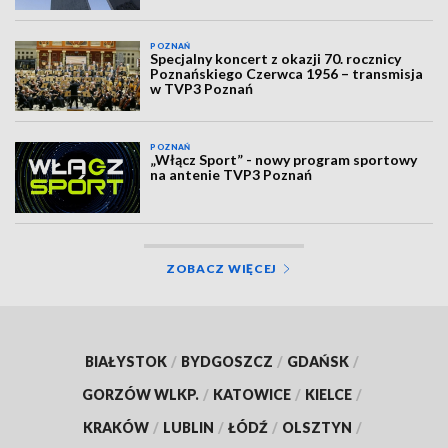
POZNAŃ
Specjalny koncert z okazji 70. rocznicy
Poznańskiego Czerwca 1956 – transmisja
w TVP3 Poznań
POZNAŃ
„Włącz Sport” - nowy program sportowy
na antenie TVP3 Poznań
ZOBACZ WIĘCEJ
BIAŁYSTOK
/
BYDGOSZCZ
/
GDAŃSK
/
GORZÓW WLKP.
/
KATOWICE
/
KIELCE
/
KRAKÓW
/
LUBLIN
/
ŁÓDŹ
/
OLSZTYN
/