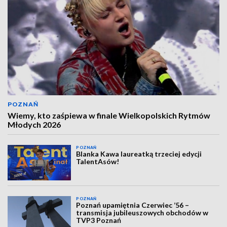
POZNAŃ
Wiemy, kto zaśpiewa w finale Wielkopolskich Rytmów
Młodych 2026
POZNAŃ
Blanka Kawa laureatką trzeciej edycji
TalentAsów!
POZNAŃ
Poznań upamiętnia Czerwiec ’56 –
transmisja jubileuszowych obchodów w
TVP3 Poznań