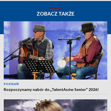
ZOBACZ TAKŻE
POZNAŃ
Rozpoczynamy nabór do „TalentAsów Senior” 2026!