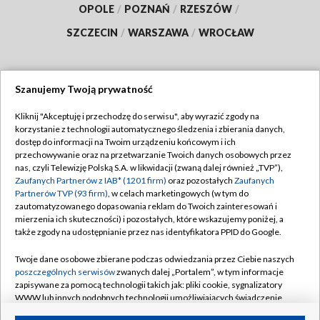
OPOLE
/
POZNAŃ
/
RZESZÓW
/
SZCZECIN
/
WARSZAWA
/
WROCŁAW
Szanujemy Twoją prywatność
Dołącz do nas:
Kliknij "Akceptuję i przechodzę do serwisu", aby wyrazić zgody na
korzystanie z technologii automatycznego śledzenia i zbierania danych,
TVP
dostęp do informacji na Twoim urządzeniu końcowym i ich
Abonament TVP
przechowywanie oraz na przetwarzanie Twoich danych osobowych przez
Regulamin TVP
nas, czyli Telewizję Polską S.A. w likwidacji (zwaną dalej również „TVP”),
Emisja w TVP
Polityka prywatności
Zaufanych Partnerów z IAB* (1201 firm)
oraz pozostałych
Zaufanych
Partnerów TVP (93 firm)
, w celach marketingowych (w tym do
Centrum informacji TVP
Moje zgody
zautomatyzowanego dopasowania reklam do Twoich zainteresowań i
mierzenia ich skuteczności) i pozostałych, które wskazujemy poniżej, a
Naziemna Telewizja Cyfrowa
Pomoc
także zgody na udostępnianie przez nas identyfikatora PPID do Google.
Sklep TVP
Biuro reklamy
Twoje dane osobowe zbierane podczas odwiedzania przez Ciebie naszych
Rada Programowa
Kontakt
poszczególnych serwisów
zwanych dalej „Portalem”, w tym informacje
zapisywane za pomocą technologii takich jak: pliki cookie, sygnalizatory
System NOS
WWW lub innych podobnych technologii umożliwiających świadczenie
dopasowanych i bezpiecznych usług, personalizację treści oraz reklam,
Informacje o nadawcy
Kanały