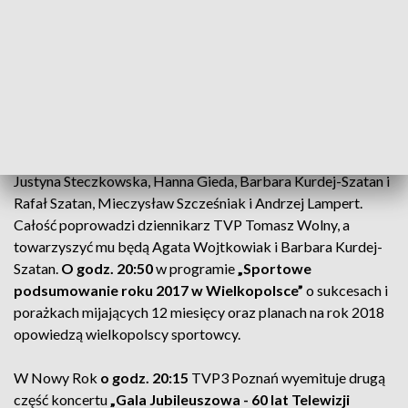
TVP3 Poznań usłyszą popularne przeboje taneczne w
wykonaniu Orkiestry Zbigniewa Górnego.
O godz. 18:45
TVP3 Poznań wyemituje pierwszą część koncertu
„Gala
Jubileuszowa - 60 lat Telewizji Poznań”
. Podczas koncertu
usłyszymy utwory skomponowane przez muzyków
związanych z Poznańską Piętnastką Radiową, m.in.: Jerzego
Miliana, J.P. Wróblewskiego i Piotra Kałużnego, a
zaśpiewają: Sonia Bohosiewicz, Grażyna Łobaszewska,
Justyna Steczkowska, Hanna Gieda, Barbara Kurdej-Szatan i
Rafał Szatan, Mieczysław Szcześniak i Andrzej Lampert.
Całość poprowadzi dziennikarz TVP Tomasz Wolny, a
towarzyszyć mu będą Agata Wojtkowiak i Barbara Kurdej-
Szatan.
O godz. 20:50
w programie
„Sportowe
podsumowanie roku 2017 w Wielkopolsce”
o sukcesach i
porażkach mijających 12 miesięcy oraz planach na rok 2018
opowiedzą wielkopolscy sportowcy.
W Nowy Rok
o godz. 20:15
TVP3 Poznań wyemituje drugą
część koncertu
„Gala Jubileuszowa - 60 lat Telewizji