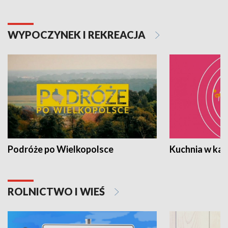
WYPOCZYNEK I REKREACJA
Podróże po Wielkopolsce
Kuchnia w ka
ROLNICTWO I WIEŚ