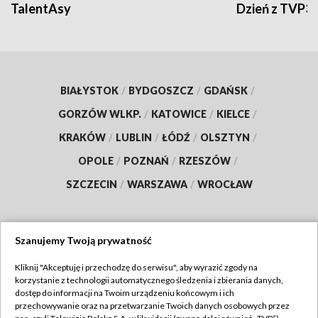
TalentAsy
Dzień z TVP3
BIAŁYSTOK
/
BYDGOSZCZ
/
GDAŃSK
/
GORZÓW WLKP.
/
KATOWICE
/
KIELCE
/
KRAKÓW
/
LUBLIN
/
ŁÓDŹ
/
OLSZTYN
/
OPOLE
/
POZNAŃ
/
RZESZÓW
/
SZCZECIN
/
WARSZAWA
/
WROCŁAW
Szanujemy Twoją prywatność
Dołącz do nas:
Kliknij "Akceptuję i przechodzę do serwisu", aby wyrazić zgody na
korzystanie z technologii automatycznego śledzenia i zbierania danych,
TVP
dostęp do informacji na Twoim urządzeniu końcowym i ich
Abonament TVP
przechowywanie oraz na przetwarzanie Twoich danych osobowych przez
Regulamin TVP