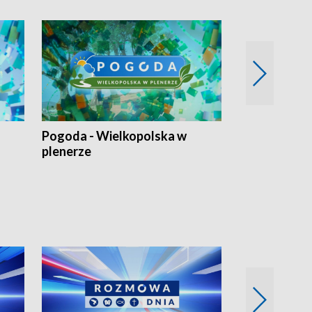
Pogoda - Wielkopolska w
Eko prognoza
plenerze