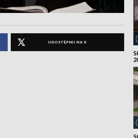
UDOSTĘPNIJ NA X
S
2
S