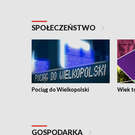
SPOŁECZEŃSTWO
Pociąg do Wielkopolski
Wiek to
GOSPODARKA