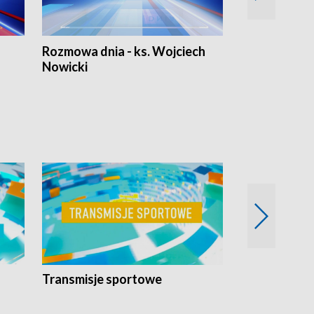
Rozmowa dnia - ks. Wojciech
Euro Fakty
Nowicki
Transmisje sportowe
Reportaże s