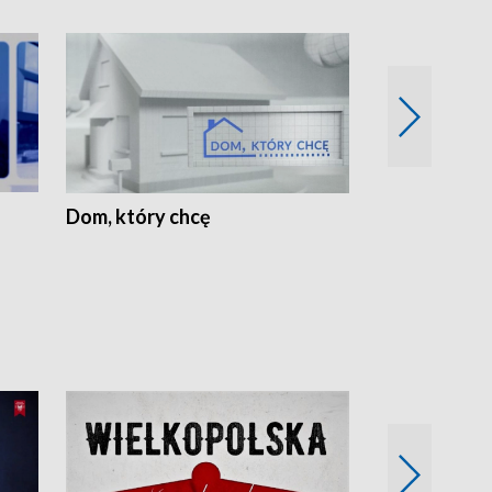
Dom, który chcę
Biznes Wielk