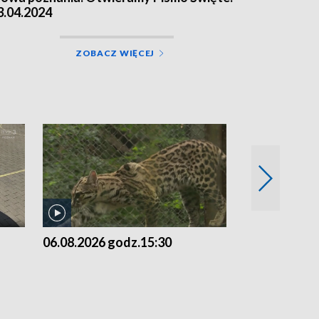
3.04.2024
ZOBACZ WIĘCEJ
06.08.2026 godz.15:30
05.08.2026 g