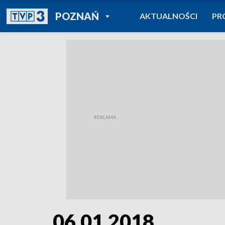
POWRÓT DO
POZNAŃ
AKTUALNOŚCI
PR
TVP REGIONY
06.01.2018