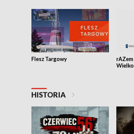
Flesz Targowy
rAZem 
Wielko
HISTORIA