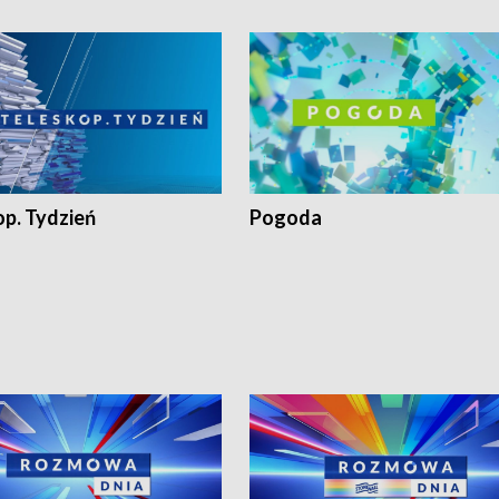
op. Tydzień
Pogoda