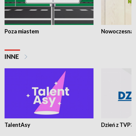
Poza miastem
Nowoczesna 
INNE
TalentAsy
Dzień z TVP3