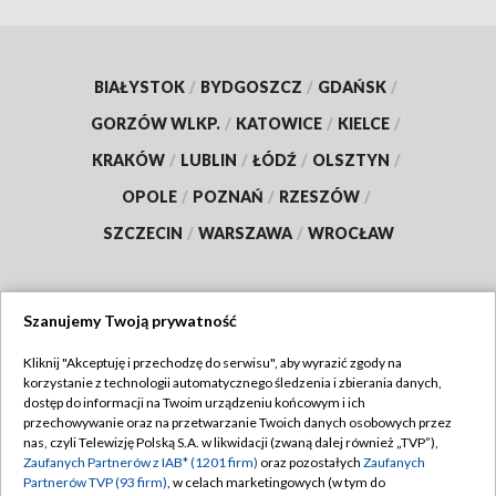
BIAŁYSTOK
/
BYDGOSZCZ
/
GDAŃSK
/
GORZÓW WLKP.
/
KATOWICE
/
KIELCE
/
KRAKÓW
/
LUBLIN
/
ŁÓDŹ
/
OLSZTYN
/
OPOLE
/
POZNAŃ
/
RZESZÓW
/
SZCZECIN
/
WARSZAWA
/
WROCŁAW
Szanujemy Twoją prywatność
Dołącz do nas:
Kliknij "Akceptuję i przechodzę do serwisu", aby wyrazić zgody na
korzystanie z technologii automatycznego śledzenia i zbierania danych,
TVP
dostęp do informacji na Twoim urządzeniu końcowym i ich
Abonament TVP
przechowywanie oraz na przetwarzanie Twoich danych osobowych przez
Regulamin TVP
nas, czyli Telewizję Polską S.A. w likwidacji (zwaną dalej również „TVP”),
Emisja w TVP
Zaufanych Partnerów z IAB* (1201 firm)
oraz pozostałych
Zaufanych
Polityka prywatności
Partnerów TVP (93 firm)
, w celach marketingowych (w tym do
Centrum informacji TVP