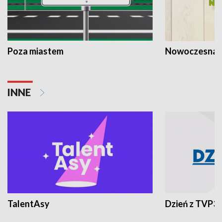
Poza miastem
Nowoczesna 
INNE
TalentAsy
Dzień z TVP3