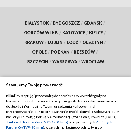
BIAŁYSTOK
/
BYDGOSZCZ
/
GDAŃSK
/
GORZÓW WLKP.
/
KATOWICE
/
KIELCE
/
KRAKÓW
/
LUBLIN
/
ŁÓDŹ
/
OLSZTYN
/
OPOLE
/
POZNAŃ
/
RZESZÓW
/
SZCZECIN
/
WARSZAWA
/
WROCŁAW
Szanujemy Twoją prywatność
Dołącz do nas:
Kliknij "Akceptuję i przechodzę do serwisu", aby wyrazić zgody na
korzystanie z technologii automatycznego śledzenia i zbierania danych,
TVP
dostęp do informacji na Twoim urządzeniu końcowym i ich
Abonament TVP
przechowywanie oraz na przetwarzanie Twoich danych osobowych przez
Regulamin TVP
nas, czyli Telewizję Polską S.A. w likwidacji (zwaną dalej również „TVP”),
Emisja w TVP
Zaufanych Partnerów z IAB* (1201 firm)
oraz pozostałych
Zaufanych
Polityka prywatności
Partnerów TVP (93 firm)
, w celach marketingowych (w tym do
Centrum informacji TVP