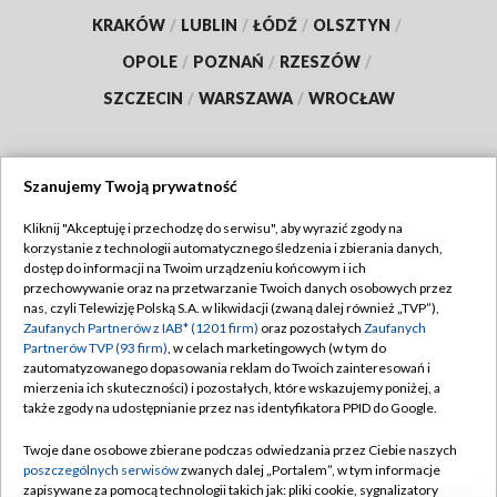
KRAKÓW
/
LUBLIN
/
ŁÓDŹ
/
OLSZTYN
/
OPOLE
/
POZNAŃ
/
RZESZÓW
/
SZCZECIN
/
WARSZAWA
/
WROCŁAW
Szanujemy Twoją prywatność
Dołącz do nas:
Kliknij "Akceptuję i przechodzę do serwisu", aby wyrazić zgody na
korzystanie z technologii automatycznego śledzenia i zbierania danych,
TVP
dostęp do informacji na Twoim urządzeniu końcowym i ich
Abonament TVP
przechowywanie oraz na przetwarzanie Twoich danych osobowych przez
Regulamin TVP
nas, czyli Telewizję Polską S.A. w likwidacji (zwaną dalej również „TVP”),
Emisja w TVP
Polityka prywatności
Zaufanych Partnerów z IAB* (1201 firm)
oraz pozostałych
Zaufanych
Partnerów TVP (93 firm)
, w celach marketingowych (w tym do
Centrum informacji TVP
Moje zgody
zautomatyzowanego dopasowania reklam do Twoich zainteresowań i
mierzenia ich skuteczności) i pozostałych, które wskazujemy poniżej, a
Naziemna Telewizja Cyfrowa
Pomoc
także zgody na udostępnianie przez nas identyfikatora PPID do Google.
Sklep TVP
Biuro reklamy
Twoje dane osobowe zbierane podczas odwiedzania przez Ciebie naszych
Rada Programowa
Kontakt
poszczególnych serwisów
zwanych dalej „Portalem”, w tym informacje
zapisywane za pomocą technologii takich jak: pliki cookie, sygnalizatory