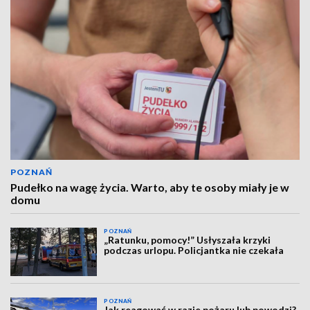
POZNAŃ
Pudełko na wagę życia. Warto, aby te osoby miały je w
domu
POZNAŃ
„Ratunku, pomocy!” Usłyszała krzyki
podczas urlopu. Policjantka nie czekała
POZNAŃ
Jak reagować w razie pożaru lub powodzi?