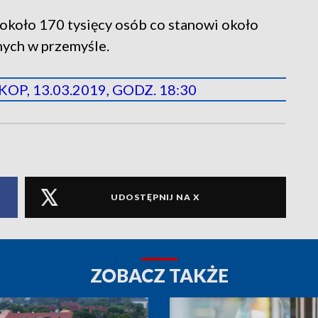
 około 170 tysięcy osób co stanowi około
nych w przemyśle.
OP, 13.03.2019, GODZ. 18:30
UDOSTĘPNIJ NA X
ZOBACZ TAKŻE