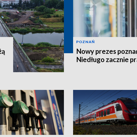
POZNAŃ
żą
Nowy prezes poznań
Niedługo zacznie p