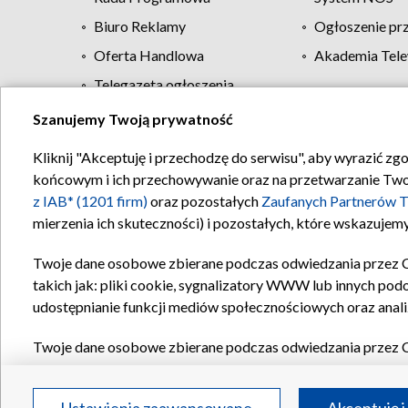
Biuro Reklamy
Ogłoszenie pr
Oferta Handlowa
Akademia Tele
Telegazeta ogłoszenia
Szanujemy Twoją prywatność
Regulamin TVP
Kliknij "Akceptuję i przechodzę do serwisu", aby wyrazić zg
końcowym i ich przechowywanie oraz na przetwarzanie Twoich
z IAB* (1201 firm)
oraz pozostałych
Zaufanych Partnerów T
mierzenia ich skuteczności) i pozostałych, które wskazujemy
Twoje dane osobowe zbierane podczas odwiedzania przez 
takich jak: pliki cookie, sygnalizatory WWW lub innych pod
udostępnianie funkcji mediów społecznościowych oraz anali
Twoje dane osobowe zbierane podczas odwiedzania przez 
plików cookie, informacje o Twoich wyszukiwaniach w serwi
Partnerów TVP
dla realizacji następujących celów i funkc