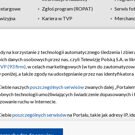
zetargowe
Zgłoś program (ROPAT)
Serwis fo
wizyjna
Kariera w TVP
Merchandi
Polityka prywatności
Moje zgody
Pomoc
Biuro re
ody na korzystanie z technologii automatycznego śledzenia i zbie
 danych osobowych przez nas, czyli Telewizję Polską S.A. w likw
VP (93 firm)
, w celach marketingowych (w tym do zautomatyzow
 poniżej, a także zgody na udostępnianie przez nas identyfikator
Ciebie naszych
poszczególnych serwisów
zwanych dalej „Portalem
obnych technologii umożliwiających świadczenie dopasowanych i be
zowanie ruchu w Internecie.
Ciebie
poszczególnych serwisów
na Portalu, takie jak adresy IP, 
sach Portalu czy historia odwiedzin będą przetwarzane przez TV
ji: przechowywania informacji na urządzeniu lub dostęp do nich,
©2026 Telewizja Polska S.A. w likwidacji