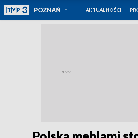
POWRÓT DO
POZNAŃ
AKTUALNOŚCI
PR
TVP REGIONY
Polska meblami sto