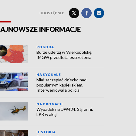
UDOSTĘPNIJ:
AJNOWSZE INFORMACJE
POGODA
Burze uderzą w Wielkopolskę.
IMGW przedłuża ostrzeżenia
NA SYGNALE
Miał zaczepiać dziecko nad
popularnym kąpieliskiem.
Interweniowała policja
NA DROGACH
Wypadek na DW434. Są ranni,
LPR w akcji
HISTORIA