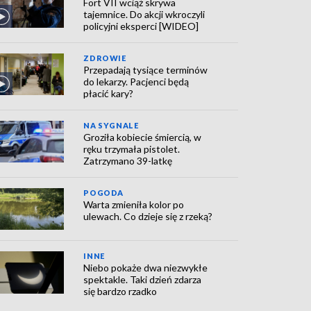
Fort VII wciąż skrywa
tajemnice. Do akcji wkroczyli
policyjni eksperci [WIDEO]
ZDROWIE
Przepadają tysiące terminów
do lekarzy. Pacjenci będą
płacić kary?
NA SYGNALE
Groziła kobiecie śmiercią, w
ręku trzymała pistolet.
Zatrzymano 39-latkę
POGODA
Warta zmieniła kolor po
ulewach. Co dzieje się z rzeką?
INNE
Niebo pokaże dwa niezwykłe
spektakle. Taki dzień zdarza
się bardzo rzadko