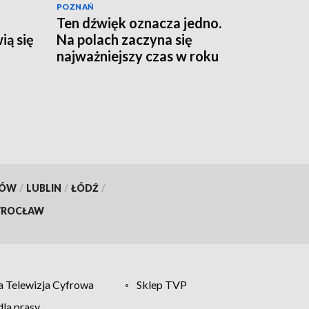
POZNAŃ
Ten dźwięk oznacza jedno.
ią się
Na polach zaczyna się
najważniejszy czas w roku
KÓW
/
LUBLIN
/
ŁÓDŹ
/
ROCŁAW
 Telewizja Cyfrowa
Sklep TVP
la prasy