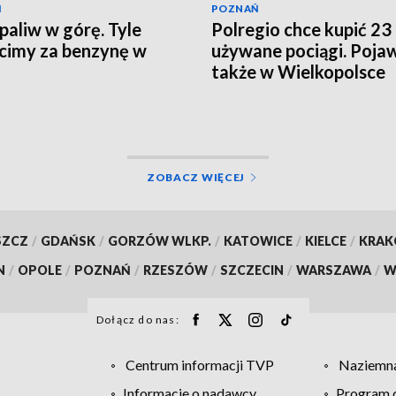
Ń
POZNAŃ
paliw w górę. Tyle
Polregio chce kupić 23
cimy za benzynę w
używane pociągi. Pojaw
także w Wielkopolsce
ZOBACZ WIĘCEJ
SZCZ
/
GDAŃSK
/
GORZÓW WLKP.
/
KATOWICE
/
KIELCE
/
KRA
N
/
OPOLE
/
POZNAŃ
/
RZESZÓW
/
SZCZECIN
/
WARSZAWA
/
W
Dołącz do nas:
Centrum informacji TVP
Naziemna
Informacje o nadawcy
Program d