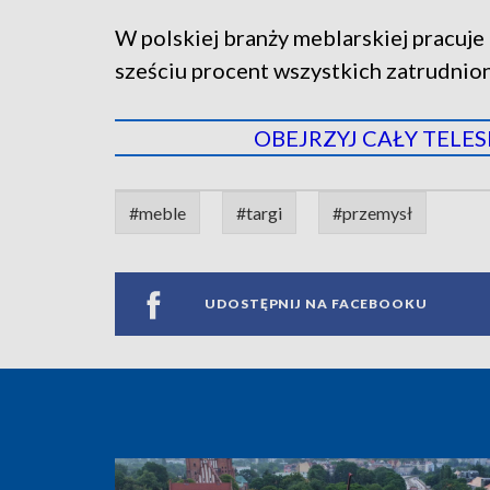
W polskiej branży meblarskiej pracuje
sześciu procent wszystkich zatrudnio
OBEJRZYJ CAŁY TELESK
#meble
#targi
#przemysł
UDOSTĘPNIJ NA FACEBOOKU