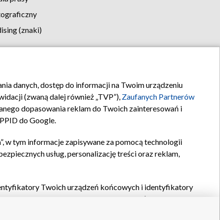
tograficzny
sing (znaki)
klamy
Kontakt
rania danych, dostęp do informacji na Twoim urządzeniu
idacji (zwaną dalej również „TVP”),
Zaufanych Partnerów
anego dopasowania reklam do Twoich zainteresowań i
a PPID do Google.
”, w tym informacje zapisywane za pomocą technologii
zpiecznych usług, personalizację treści oraz reklam,
identyfikatory Twoich urządzeń końcowych i identyfikatory
P,
Zaufanych Partnerów z IAB
oraz pozostałych
Zaufanych
 wyboru podstawowych reklam, wyboru spersonalizowanych