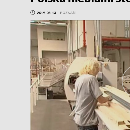
2019-03-13
|
POZNAŃ