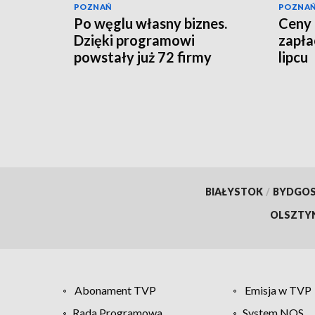
POZNAŃ
POZNA
Po węglu własny biznes.
Ceny 
Dzięki programowi
zapła
powstały już 72 firmy
lipcu
BIAŁYSTOK
/
BYDGO
OLSZTY
Abonament TVP
Emisja w TVP
Rada Programowa
System NOS