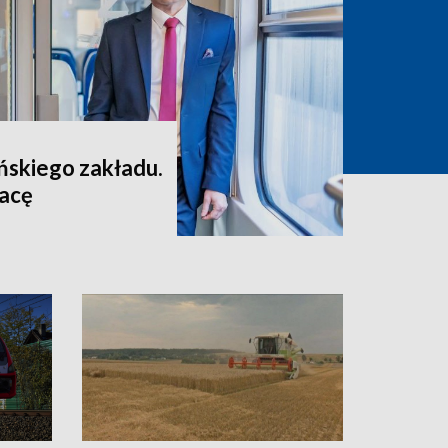
skiego zakładu.
racę