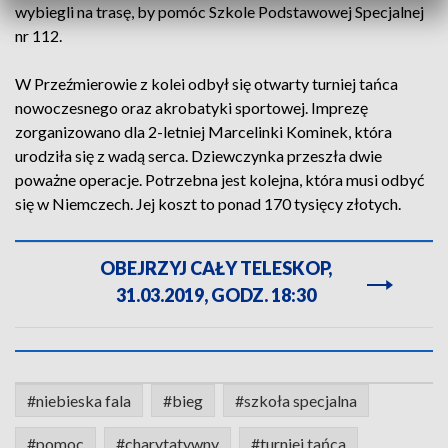
wybiegli na trasę, by pomóc Szkole Podstawowej Specjalnej
nr 112.
W Przeźmierowie z kolei odbył się otwarty turniej tańca
nowoczesnego oraz akrobatyki sportowej. Imprezę
zorganizowano dla 2-letniej Marcelinki Kominek, która
urodziła się z wadą serca. Dziewczynka przeszła dwie
poważne operacje. Potrzebna jest kolejna, która musi odbyć
się w Niemczech. Jej koszt to ponad 170 tysięcy złotych.
OBEJRZYJ CAŁY TELESKOP,
31.03.2019, GODZ. 18:30
#niebieska fala
#bieg
#szkoła specjalna
#pomoc
#charytatywny
#turniej tańca