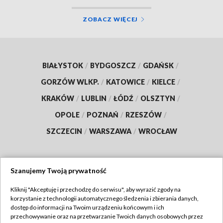
ZOBACZ WIĘCEJ
BIAŁYSTOK
/
BYDGOSZCZ
/
GDAŃSK
/
GORZÓW WLKP.
/
KATOWICE
/
KIELCE
/
KRAKÓW
/
LUBLIN
/
ŁÓDŹ
/
OLSZTYN
/
OPOLE
/
POZNAŃ
/
RZESZÓW
/
SZCZECIN
/
WARSZAWA
/
WROCŁAW
Szanujemy Twoją prywatność
Dołącz do nas:
Kliknij "Akceptuję i przechodzę do serwisu", aby wyrazić zgody na
korzystanie z technologii automatycznego śledzenia i zbierania danych,
TVP
dostęp do informacji na Twoim urządzeniu końcowym i ich
Abonament TVP
przechowywanie oraz na przetwarzanie Twoich danych osobowych przez
Regulamin TVP