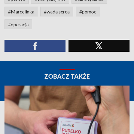
#Marcelinka
#wada serca
#pomoc
#operacja
ZOBACZ TAKŻE