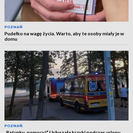
POZNAŃ
Pudełko na wagę życia. Warto, aby te osoby miały je w
domu
POZNAŃ
„Ratunku, pomocy!” Usłyszała krzyki podczas urlopu.