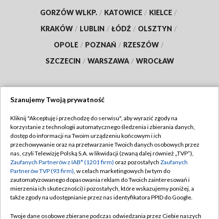
GORZÓW WLKP.
/
KATOWICE
/
KIELCE
/
KRAKÓW
/
LUBLIN
/
ŁÓDŹ
/
OLSZTYN
/
OPOLE
/
POZNAŃ
/
RZESZÓW
/
SZCZECIN
/
WARSZAWA
/
WROCŁAW
Szanujemy Twoją prywatność
Dołącz do nas:
Kliknij "Akceptuję i przechodzę do serwisu", aby wyrazić zgody na
korzystanie z technologii automatycznego śledzenia i zbierania danych,
TVP
dostęp do informacji na Twoim urządzeniu końcowym i ich
Abonament TVP
przechowywanie oraz na przetwarzanie Twoich danych osobowych przez
Regulamin TVP
nas, czyli Telewizję Polską S.A. w likwidacji (zwaną dalej również „TVP”),
Emisja w TVP
Polityka prywatności
Zaufanych Partnerów z IAB* (1201 firm)
oraz pozostałych
Zaufanych
Partnerów TVP (93 firm)
, w celach marketingowych (w tym do
Centrum informacji TVP
Moje zgody
zautomatyzowanego dopasowania reklam do Twoich zainteresowań i
mierzenia ich skuteczności) i pozostałych, które wskazujemy poniżej, a
Naziemna Telewizja Cyfrowa
Pomoc
także zgody na udostępnianie przez nas identyfikatora PPID do Google.
Sklep TVP
Biuro reklamy
Twoje dane osobowe zbierane podczas odwiedzania przez Ciebie naszych