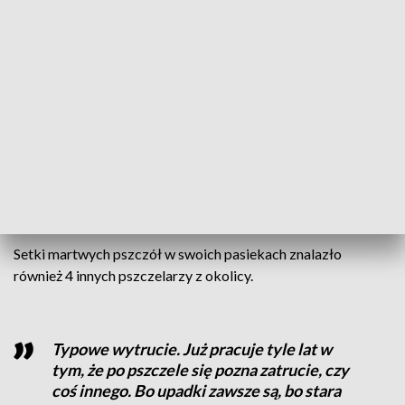
Serce się krajało, jak widziało się, że te
pszczoły przez cały dziań przylatywały i
padały następne. No, co mam powiedzieć
jest bardzo przykro, jest złość, ale nic nie
możemy z tym zrobić
- mówi pan Karol.
Setki martwych pszczół w swoich pasiekach znalazło
również 4 innych pszczelarzy z okolicy.
Typowe wytrucie. Już pracuje tyle lat w
tym, że po pszczele się pozna zatrucie, czy
coś innego. Bo upadki zawsze są, bo stara