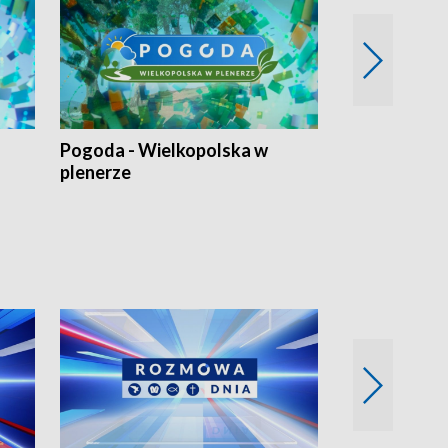
Pogoda - Wielkopolska w
Eko prognoza
plenerze