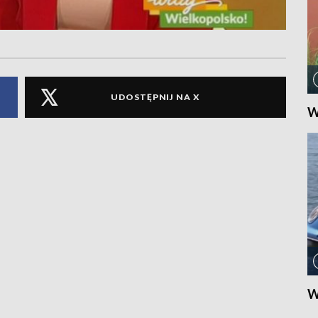
UDOSTĘPNIJ NA X
W
W