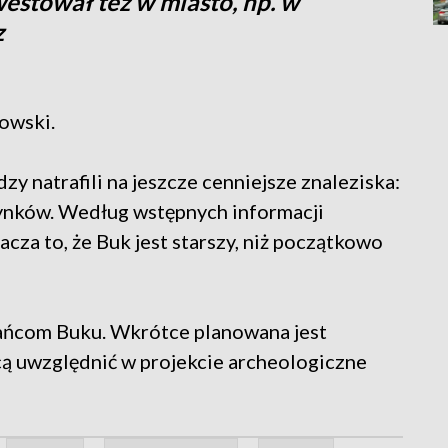
westował też w miasto, np. w
z
owski.
 natrafili na jeszcze cenniejsze znaleziska:
dynków. Według wstępnych informacji
cza to, że Buk jest starszy, niż początkowo
ńcom Buku. Wkrótce planowana jest
cą uwzględnić w projekcie archeologiczne