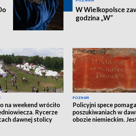
POZNAŃ
Do
W Wielkopolsce zaw
godzina „W”
Ń
POZNAŃ
o na weekend wróciło
Policyjni spece pomaga
edniowiecza. Rycerze
poszukiwaniach w da
icach dawnej stolicy
obozie niemieckim. Jes
EO]
wiele do odkrycia