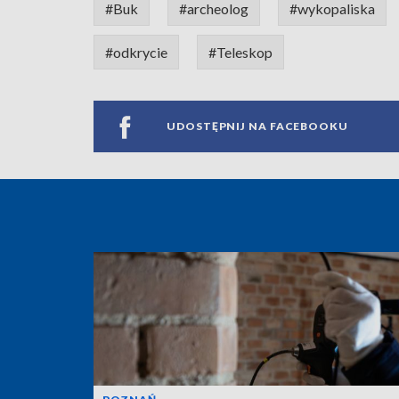
#Buk
#archeolog
#wykopaliska
#odkrycie
#Teleskop
UDOSTĘPNIJ NA FACEBOOKU