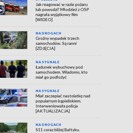
Jak reagować w razie pożaru
lub powodzi? Młodzież z OSP
nagrała wyjątkowy film
[WIDEO]
NA DROGACH
Groźny wypadek trzech
samochodów. Są ranni
[ZDJĘCIA]
NA SYGNALE
Ładunek wybuchowy pod
samochodem. Wiadomo, kto
miał go podłożyć
NA SYGNALE
Miał zaczepiać nastolatkę nad
popularnym kąpieliskiem.
Interweniowała policja
[AKTUALIZACJA]
NA DROGACH
S11 coraz bliżej Bałtyku.