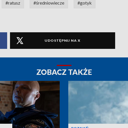
#ratusz
#średniowiecze
#gotyk
UDOSTĘPNIJ NA X
ZOBACZ TAKŻE