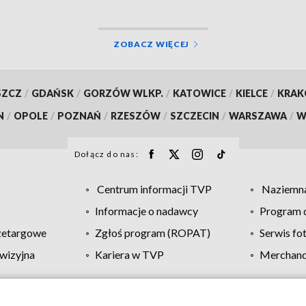
ZOBACZ WIĘCEJ
SZCZ
/
GDAŃSK
/
GORZÓW WLKP.
/
KATOWICE
/
KIELCE
/
KRA
N
/
OPOLE
/
POZNAŃ
/
RZESZÓW
/
SZCZECIN
/
WARSZAWA
/
W
Dołącz do nas:
Centrum informacji TVP
Naziemna
Informacje o nadawcy
Program d
zetargowe
Zgłoś program (ROPAT)
Serwis fo
wizyjna
Kariera w TVP
Merchandi