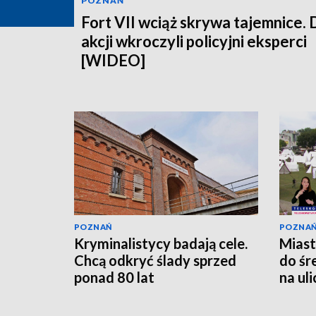
POZNAŃ
Fort VII wciąż skrywa tajemnice. 
akcji wkroczyli policyjni eksperci
[WIDEO]
POZNAŃ
POZNA
Kryminalistycy badają cele.
Miast
Chcą odkryć ślady sprzed
do śr
ponad 80 lat
na ul
[WID