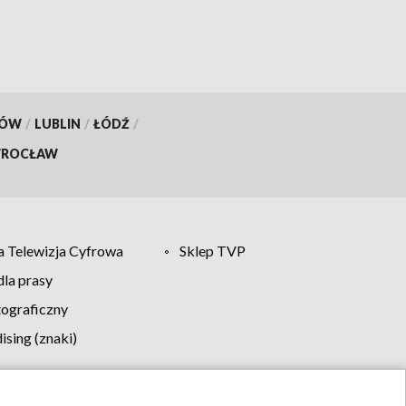
KÓW
/
LUBLIN
/
ŁÓDŹ
/
ROCŁAW
 Telewizja Cyfrowa
Sklep TVP
la prasy
tograficzny
sing (znaki)