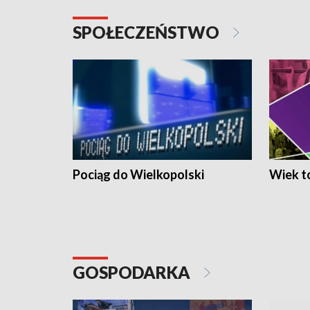
SPOŁECZEŃSTWO
Pociąg do Wielkopolski
Wiek to
GOSPODARKA