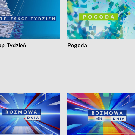
op. Tydzień
Pogoda