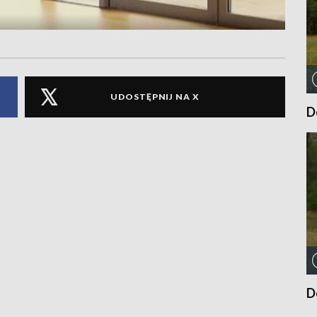
UDOSTĘPNIJ NA X
D
D