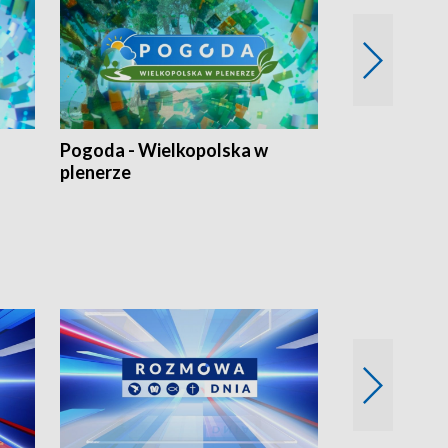
Pogoda - Wielkopolska w
Eko prognoza
plenerze