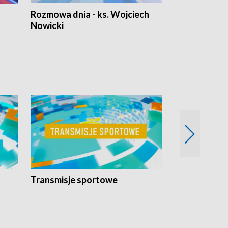
Rozmowa dnia - ks. Wojciech
Euro Fakty
Nowicki
Transmisje sportowe
Reportaże s