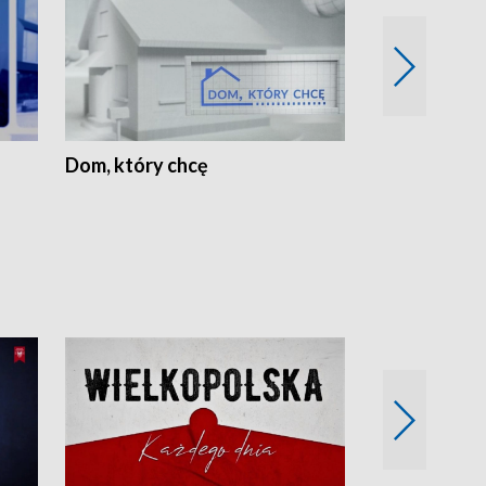
Dom, który chcę
Biznes Wielk