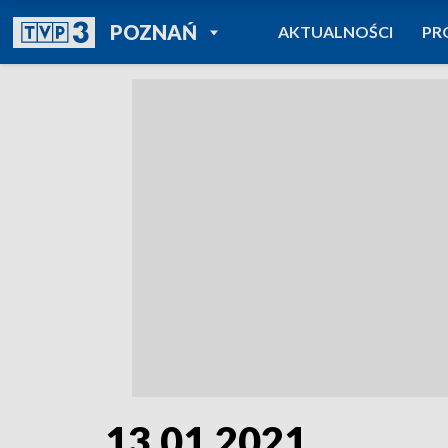
POWRÓT DO
POZNAŃ
AKTUALNOŚCI
PR
TVP REGIONY
13.01.2021