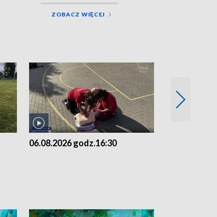
ZOBACZ WIĘCEJ
06.08.2026 godz.16:30
06.08.2026 g