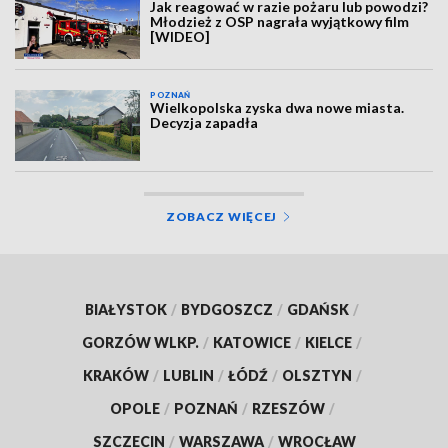
Jak reagować w razie pożaru lub powodzi?
Młodzież z OSP nagrała wyjątkowy film
[WIDEO]
POZNAŃ
Wielkopolska zyska dwa nowe miasta.
Decyzja zapadła
ZOBACZ WIĘCEJ
BIAŁYSTOK
/
BYDGOSZCZ
/
GDAŃSK
/
GORZÓW WLKP.
/
KATOWICE
/
KIELCE
/
KRAKÓW
/
LUBLIN
/
ŁÓDŹ
/
OLSZTYN
/
OPOLE
/
POZNAŃ
/
RZESZÓW
/
SZCZECIN
/
WARSZAWA
/
WROCŁAW