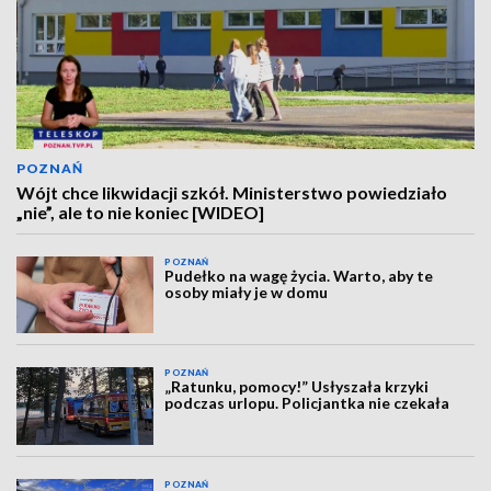
POZNAŃ
Wójt chce likwidacji szkół. Ministerstwo powiedziało
„nie”, ale to nie koniec [WIDEO]
POZNAŃ
Pudełko na wagę życia. Warto, aby te
osoby miały je w domu
POZNAŃ
„Ratunku, pomocy!” Usłyszała krzyki
podczas urlopu. Policjantka nie czekała
POZNAŃ