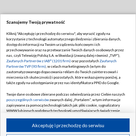
Szanujemy Twoją prywatność
Dołącz do nas:
Kliknij "Akceptuję i przechodzę do serwisu", aby wyrazić zgody na
korzystanie z technologii automatycznego śledzenia i zbierania danych,
TVP
dostęp do informacji na Twoim urządzeniu końcowym i ich
Abonament TVP
przechowywanie oraz na przetwarzanie Twoich danych osobowych przez
Regulamin TVP
nas, czyli Telewizję Polską S.A. w likwidacji (zwaną dalej również „TVP”),
Emisja w TVP
Polityka prywatności
Zaufanych Partnerów z IAB* (1201 firm)
oraz pozostałych
Zaufanych
Partnerów TVP (93 firm)
, w celach marketingowych (w tym do
Centrum informacji TVP
Moje zgody
zautomatyzowanego dopasowania reklam do Twoich zainteresowań i
mierzenia ich skuteczności) i pozostałych, które wskazujemy poniżej, a
Naziemna Telewizja Cyfrowa
Pomoc
także zgody na udostępnianie przez nas identyfikatora PPID do Google.
Sklep TVP
Biuro reklamy
Twoje dane osobowe zbierane podczas odwiedzania przez Ciebie naszych
Rada Programowa
Kontakt
poszczególnych serwisów
zwanych dalej „Portalem”, w tym informacje
zapisywane za pomocą technologii takich jak: pliki cookie, sygnalizatory
System NOS
WWW lub innych podobnych technologii umożliwiających świadczenie
dopasowanych i bezpiecznych usług, personalizację treści oraz reklam,
Informacje o nadawcy
Kanały
udostępnianie funkcji mediów społecznościowych oraz analizowanie
Akceptuję i przechodzę do serwisu
ruchu w Internecie.
Program dla prasy
©2026 Telewizja Polska S.A. w likwidacji