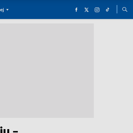
ej
iu –