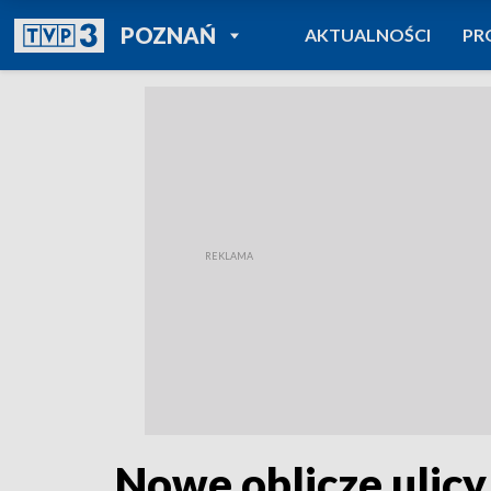
POWRÓT DO
POZNAŃ
AKTUALNOŚCI
PR
TVP REGIONY
Nowe oblicze ulicy