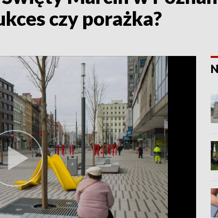
ukces czy porażka?
N