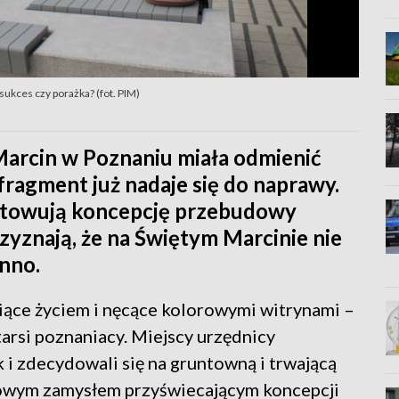
sukces czy porażka? (fot. PIM)
arcin w Poznaniu miała odmienić
 fragment już nadaje się do naprawy.
gotowują koncepcję przebudowy
rzyznają, że na Świętym Marcinie nie
nno.
ące życiem i nęcące kolorowymi witrynami –
tarsi poznaniacy. Miejscy urzędnicy
 i zdecydowali się na gruntowną i trwającą
owym zamysłem przyświecającym koncepcji