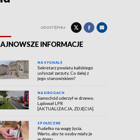
UDOSTĘPNIJ:
AJNOWSZE INFORMACJE
NA SYGNALE
Sekretarz powiatu kaliskiego
usłyszał zarzuty. Co dalej z
jego stanowiskiem?
NA DROGACH
Samochód uderzył w drzewo.
Lądował LPR
[AKTUALIZACJA, ZDJĘCIA]
SPOŁECZNE
Pudełko na wagę życia.
Warto, aby te osoby miały je
w domu