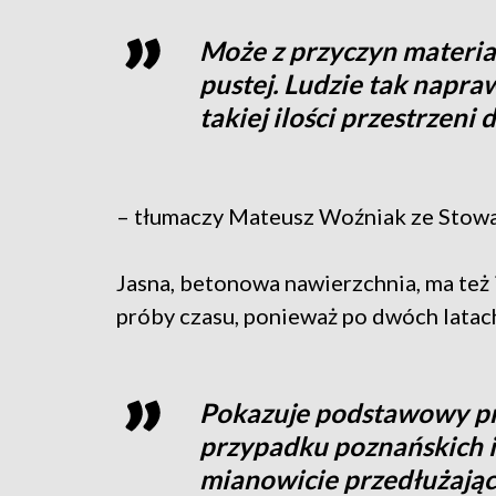
Może z przyczyn materi
pustej. Ludzie tak napra
takiej ilości przestrzeni d
– tłumaczy Mateusz Woźniak ze Stowar
Jasna, betonowa nawierzchnia, ma też 
próby czasu, ponieważ po dwóch latac
Pokazuje podstawowy pro
przypadku poznańskich in
mianowicie przedłużający