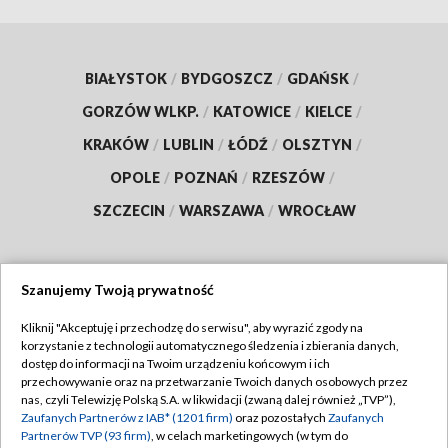
BIAŁYSTOK
/
BYDGOSZCZ
/
GDAŃSK
/
GORZÓW WLKP.
/
KATOWICE
/
KIELCE
/
KRAKÓW
/
LUBLIN
/
ŁÓDŹ
/
OLSZTYN
/
OPOLE
/
POZNAŃ
/
RZESZÓW
/
SZCZECIN
/
WARSZAWA
/
WROCŁAW
Szanujemy Twoją prywatność
Dołącz do nas:
Kliknij "Akceptuję i przechodzę do serwisu", aby wyrazić zgody na
korzystanie z technologii automatycznego śledzenia i zbierania danych,
TVP
dostęp do informacji na Twoim urządzeniu końcowym i ich
Abonament TVP
przechowywanie oraz na przetwarzanie Twoich danych osobowych przez
Regulamin TVP
nas, czyli Telewizję Polską S.A. w likwidacji (zwaną dalej również „TVP”),
Emisja w TVP
Zaufanych Partnerów z IAB* (1201 firm)
oraz pozostałych
Zaufanych
Polityka prywatności
Partnerów TVP (93 firm)
, w celach marketingowych (w tym do
Centrum informacji TVP