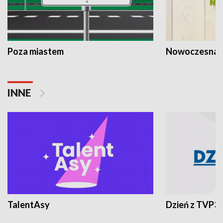
Poza miastem
Nowoczesna 
INNE
TalentAsy
Dzień z TVP3