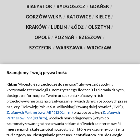
BIAŁYSTOK
/
BYDGOSZCZ
/
GDAŃSK
/
GORZÓW WLKP.
/
KATOWICE
/
KIELCE
/
KRAKÓW
/
LUBLIN
/
ŁÓDŹ
/
OLSZTYN
/
OPOLE
/
POZNAŃ
/
RZESZÓW
/
SZCZECIN
/
WARSZAWA
/
WROCŁAW
Szanujemy Twoją prywatność
Dołącz do nas:
Kliknij "Akceptuję i przechodzę do serwisu", aby wyrazić zgody na
korzystanie z technologii automatycznego śledzenia i zbierania danych,
TVP
dostęp do informacji na Twoim urządzeniu końcowym i ich
Abonament TVP
przechowywanie oraz na przetwarzanie Twoich danych osobowych przez
Regulamin TVP
nas, czyli Telewizję Polską S.A. w likwidacji (zwaną dalej również „TVP”),
Emisja w TVP
Zaufanych Partnerów z IAB* (1201 firm)
oraz pozostałych
Zaufanych
Polityka prywatności
Partnerów TVP (93 firm)
, w celach marketingowych (w tym do
Centrum informacji TVP
Moje zgody
zautomatyzowanego dopasowania reklam do Twoich zainteresowań i
mierzenia ich skuteczności) i pozostałych, które wskazujemy poniżej, a
Naziemna Telewizja Cyfrowa
Pomoc
także zgody na udostępnianie przez nas identyfikatora PPID do Google.