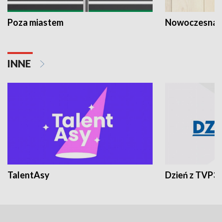
Poza miastem
Nowoczesna 
INNE
TalentAsy
Dzień z TVP3