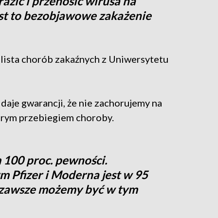
razić i przenosić wirusa na
est to bezobjawowe zakażenie
alista chorób zakaźnych z Uniwersytetu
aje gwarancji, że nie zachorujemy na
trym przebiegiem choroby.
 100 proc. pewności.
m Pfizer i Moderna jest w 95
o zawsze możemy być w tym