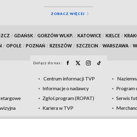
ZOBACZ WIĘCEJ
SZCZ
/
GDAŃSK
/
GORZÓW WLKP.
/
KATOWICE
/
KIELCE
/
KRA
N
/
OPOLE
/
POZNAŃ
/
RZESZÓW
/
SZCZECIN
/
WARSZAWA
/
W
Dołącz do nas:
Centrum informacji TVP
Naziemna
Informacje o nadawcy
Program d
zetargowe
Zgłoś program (ROPAT)
Serwis fo
wizyjna
Kariera w TVP
Merchandi