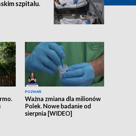
skim szpitalu.
POZNAŃ
armo.
Ważna zmiana dla milionów
u
Polek. Nowe badanie od
sierpnia [WIDEO]