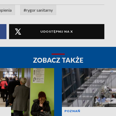
epienia
#rygor sanitarny
UDOSTĘPNIJ NA X
ZOBACZ TAKŻE
POZNAŃ