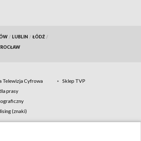
KÓW
/
LUBLIN
/
ŁÓDŹ
/
ROCŁAW
 Telewizja Cyfrowa
Sklep TVP
la prasy
tograficzny
sing (znaki)