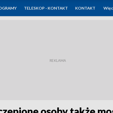
OGRAMY
TELESKOP - KONTAKT
KONTAKT
Więc
czepione osoby także mo