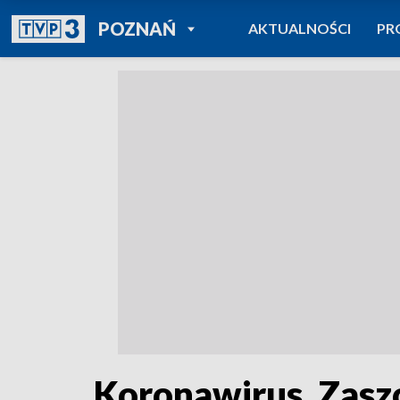
POWRÓT DO
POZNAŃ
AKTUALNOŚCI
PR
TVP REGIONY
Koronawirus. Zasz