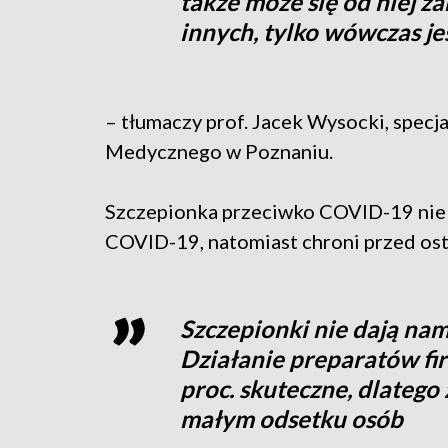
także może się od niej za
innych, tylko wówczas j
– tłumaczy prof. Jacek Wysocki, specj
Medycznego w Poznaniu.
Szczepionka przeciwko COVID-19 nie d
COVID-19, natomiast chroni przed os
Szczepionki nie dają nam
Działanie preparatów fir
proc. skuteczne, dlateg
małym odsetku osób