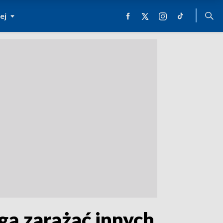
ej
gą zarażać innych