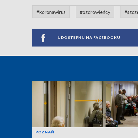
#koronawirus
#ozdrowieńcy
#szcz
UDOSTĘPNIJ NA FACEBOOKU
POZNAŃ