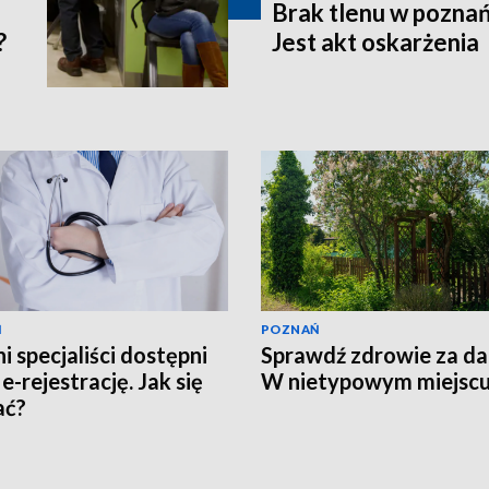
Brak tlenu w poznań
?
Jest akt oskarżenia
Ń
POZNAŃ
i specjaliści dostępni
Sprawdź zdrowie za d
e-rejestrację. Jak się
W nietypowym miejsc
ać?