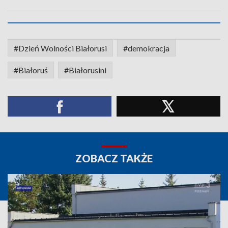
#Dzień Wolności Białorusi
#demokracja
#Białoruś
#Białorusini
ZOBACZ TAKŻE