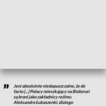
stypendium finansowane z pieniędzy poznańskich
samorządów. Młodych Białorusinów w ramach Programu
Stypendialnego im. Konstantego Kalinowskiego wspiera
także rząd.
Tym, którzy wybrali życie w Polsce, spokój ducha mąci los
rodaków pozostających w rządzonej przez dyktatora
ojczyźnie, tym samym narażonych na represje. Represje na
Białorusi dotykają również Polaków. Andzelice Borys i
Andrzejowi Poczobutowi grożą kary po kilkanaście lat
więzienia za samą tylko działalność społeczną na rzecz
Związku Polaków na Białorusi.
Jest absolutnie niedopuszczalne, że de
facto [...] Polacy mieszkający na Białorusi
są brani jako zakładnicy reżimu
Aleksandra Łukaszenki, dlatego