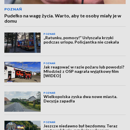
POZNAŃ
Pudełko na wagę życia. Warto, aby te osoby miały je w
domu
POZNAŃ
„Ratunku, pomocy!” Usłyszała krzyki
podczas urlopu. Policjantka nie czekała
POZNAŃ
Jak reagować w razie pożaru lub powodzi?
Młodzież z OSP nagrała wyjątkowy film
[WIDEO]
POZNAŃ
Wielkopolska zyska dwa nowe miasta.
Decyzja zapadła
POZNAŃ
Jeszcze niedawno był bezdomny. Teraz