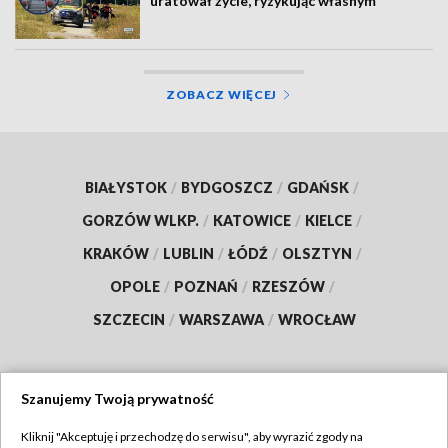
uratował życie, ryzykując własnym
ZOBACZ WIĘCEJ
BIAŁYSTOK
/
BYDGOSZCZ
/
GDAŃSK
/
GORZÓW WLKP.
/
KATOWICE
/
KIELCE
/
KRAKÓW
/
LUBLIN
/
ŁÓDŹ
/
OLSZTYN
/
OPOLE
/
POZNAŃ
/
RZESZÓW
/
SZCZECIN
/
WARSZAWA
/
WROCŁAW
Szanujemy Twoją prywatność
Dołącz do nas:
Kliknij "Akceptuję i przechodzę do serwisu", aby wyrazić zgody na