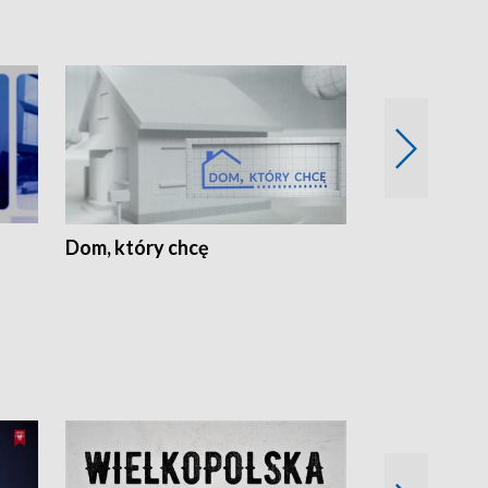
Dom, który chcę
Biznes Wielk