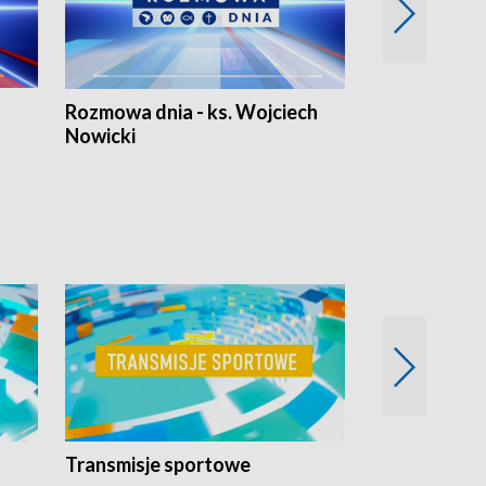
Rozmowa dnia - ks. Wojciech
Euro Fakty
Nowicki
Transmisje sportowe
Reportaże s