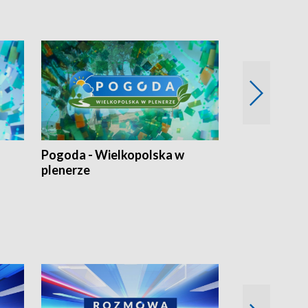
Pogoda - Wielkopolska w
Eko prognoza
plenerze