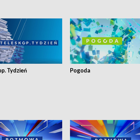
op. Tydzień
Pogoda