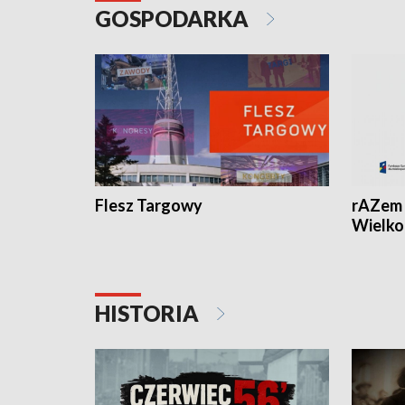
GOSPODARKA
Flesz Targowy
rAZem 
Wielko
HISTORIA