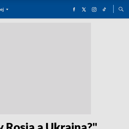
ej
y Rosją a Ukrainą?"