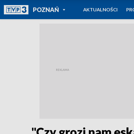
POWRÓT DO
POZNAŃ
AKTUALNOŚCI
PR
TVP REGIONY
"Czy grozi nam esk