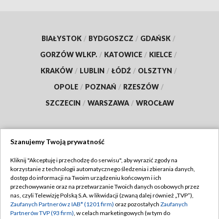
BIAŁYSTOK
/
BYDGOSZCZ
/
GDAŃSK
/
GORZÓW WLKP.
/
KATOWICE
/
KIELCE
/
KRAKÓW
/
LUBLIN
/
ŁÓDŹ
/
OLSZTYN
/
OPOLE
/
POZNAŃ
/
RZESZÓW
/
SZCZECIN
/
WARSZAWA
/
WROCŁAW
Szanujemy Twoją prywatność
Dołącz do nas:
Kliknij "Akceptuję i przechodzę do serwisu", aby wyrazić zgody na
korzystanie z technologii automatycznego śledzenia i zbierania danych,
TVP
dostęp do informacji na Twoim urządzeniu końcowym i ich
Abonament TVP
przechowywanie oraz na przetwarzanie Twoich danych osobowych przez
Regulamin TVP
nas, czyli Telewizję Polską S.A. w likwidacji (zwaną dalej również „TVP”),
Emisja w TVP
Zaufanych Partnerów z IAB* (1201 firm)
oraz pozostałych
Zaufanych
Polityka prywatności
Partnerów TVP (93 firm)
, w celach marketingowych (w tym do
Centrum informacji TVP