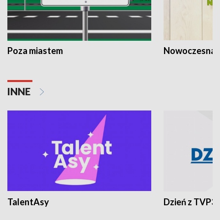
Poza miastem
Nowoczesna 
INNE
TalentAsy
Dzień z TVP3