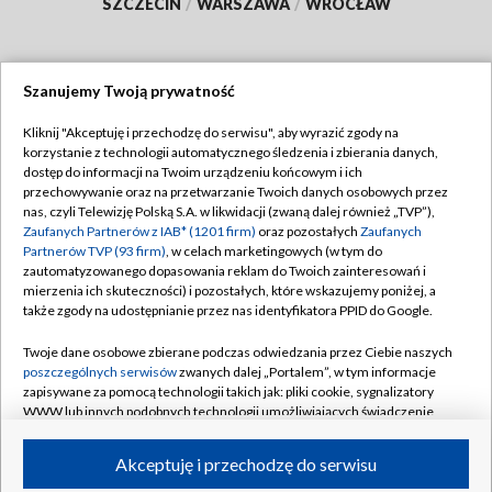
SZCZECIN
/
WARSZAWA
/
WROCŁAW
Szanujemy Twoją prywatność
Dołącz do nas:
Kliknij "Akceptuję i przechodzę do serwisu", aby wyrazić zgody na
korzystanie z technologii automatycznego śledzenia i zbierania danych,
TVP
dostęp do informacji na Twoim urządzeniu końcowym i ich
Abonament TVP
przechowywanie oraz na przetwarzanie Twoich danych osobowych przez
Regulamin TVP
nas, czyli Telewizję Polską S.A. w likwidacji (zwaną dalej również „TVP”),
Emisja w TVP
Polityka prywatności
Zaufanych Partnerów z IAB* (1201 firm)
oraz pozostałych
Zaufanych
Partnerów TVP (93 firm)
, w celach marketingowych (w tym do
Centrum informacji TVP
Moje zgody
zautomatyzowanego dopasowania reklam do Twoich zainteresowań i
mierzenia ich skuteczności) i pozostałych, które wskazujemy poniżej, a
Naziemna Telewizja Cyfrowa
Pomoc
także zgody na udostępnianie przez nas identyfikatora PPID do Google.
Sklep TVP
Biuro reklamy
Twoje dane osobowe zbierane podczas odwiedzania przez Ciebie naszych
Rada Programowa
Kontakt
poszczególnych serwisów
zwanych dalej „Portalem”, w tym informacje
zapisywane za pomocą technologii takich jak: pliki cookie, sygnalizatory
System NOS
WWW lub innych podobnych technologii umożliwiających świadczenie
dopasowanych i bezpiecznych usług, personalizację treści oraz reklam,
Informacje o nadawcy
Kanały
udostępnianie funkcji mediów społecznościowych oraz analizowanie
Akceptuję i przechodzę do serwisu
ruchu w Internecie.
Program dla prasy