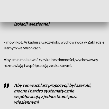
Obiektywnie można określić, że osoby te
są statystycznie najbardziej
zdegradowane socjalnie w odniesieniu do
całej grupy osób, przebywających w
izolacji więziennej
– mówi kpt. Arkadiusz Gaczyński, wychowawca w Zakładzie
Karnym we Wronkach.
Aby zminimalizować ryzyko bezdomności, wychowawcy
rozmawiają i współpracują ze skazanymi.
Aby ten wachlarz propozycji był szeroki,
mocno i bardzo systematycznie
współpracują z jednostkami poza
więziennymi