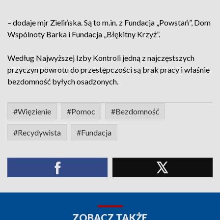
– dodaje mjr Zielińska. Są to m.in. z Fundacja „Powstań”, Dom
Wspólnoty Barka i Fundacja „Błękitny Krzyż”.
Według Najwyższej Izby Kontroli jedną z najczęstszych
przyczyn powrotu do przestępczości są brak pracy i właśnie
bezdomność byłych osadzonych.
#Więzienie
#Pomoc
#Bezdomność
#Recydywista
#Fundacja
ZOBACZ TAKŻE