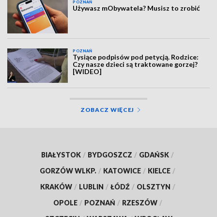
POZNAŃ
Używasz mObywatela? Musisz to zrobić
POZNAŃ
Tysiące podpisów pod petycją. Rodzice:
Czy nasze dzieci są traktowane gorzej?
[WIDEO]
ZOBACZ WIĘCEJ
BIAŁYSTOK
/
BYDGOSZCZ
/
GDAŃSK
/
GORZÓW WLKP.
/
KATOWICE
/
KIELCE
/
KRAKÓW
/
LUBLIN
/
ŁÓDŹ
/
OLSZTYN
/
OPOLE
/
POZNAŃ
/
RZESZÓW
/