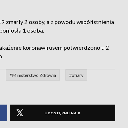
 zmarły 2 osoby, a z powodu współistnienia
poniosła 1 osoba.
zakażenie koronawirusem potwierdzono u 2
o.
#Ministerstwo Zdrowia
#ofiary
UDOSTĘPNIJ NA X