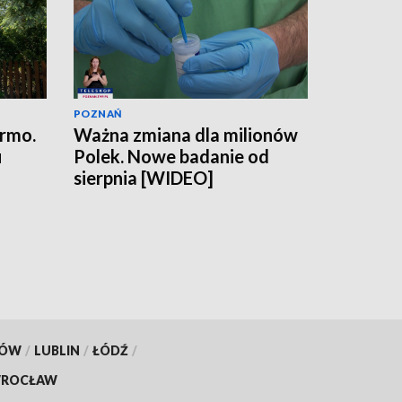
POZNAŃ
armo.
Ważna zmiana dla milionów
u
Polek. Nowe badanie od
sierpnia [WIDEO]
KÓW
/
LUBLIN
/
ŁÓDŹ
/
ROCŁAW