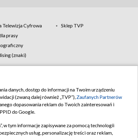
 Telewizja Cyfrowa
Sklep TVP
la prasy
tograficzny
sing (znaki)
klamy
Kontakt
rania danych, dostęp do informacji na Twoim urządzeniu
idacji (zwaną dalej również „TVP”),
Zaufanych Partnerów
anego dopasowania reklam do Twoich zainteresowań i
a PPID do Google.
”, w tym informacje zapisywane za pomocą technologii
zpiecznych usług, personalizację treści oraz reklam,