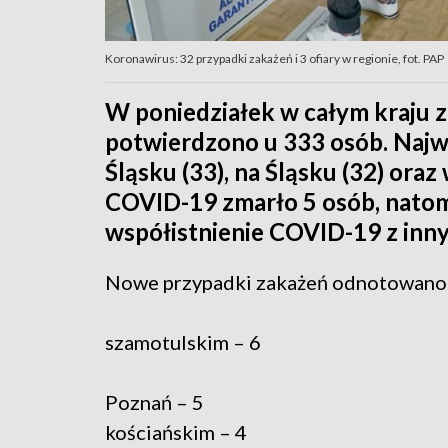
Koronawirus: 32 przypadki zakażeń i 3 ofiary w regionie, fot. PAP
W poniedziałek w całym kraju 
potwierdzono u 333 osób. Najw
Śląsku (33), na Śląsku (32) ora
COVID-19 zmarło 5 osób, natom
współistnienie COVID-19 z inny
Nowe przypadki zakażeń odnotowano
szamotulskim – 6
Poznań – 5
kościańskim – 4