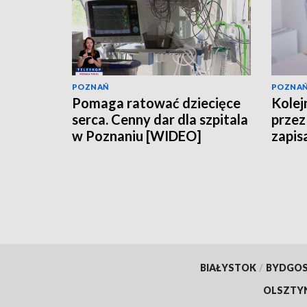
POZNAŃ
POZNA
Pomaga ratować dziecięce
Kolejn
serca. Cenny dar dla szpitala
przez 
w Poznaniu [WIDEO]
zapis
BIAŁYSTOK
/
BYDGO
OLSZTY