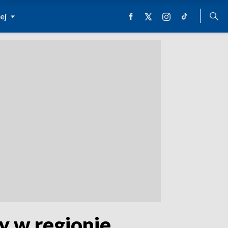
ej
y w regionie