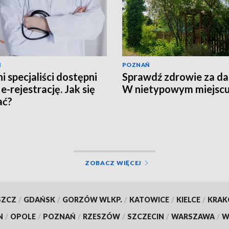
Ń
POZNAŃ
i specjaliści dostępni
Sprawdź zdrowie za d
e-rejestrację. Jak się
W nietypowym miejsc
ać?
ZOBACZ WIĘCEJ
SZCZ
/
GDAŃSK
/
GORZÓW WLKP.
/
KATOWICE
/
KIELCE
/
KRA
N
/
OPOLE
/
POZNAŃ
/
RZESZÓW
/
SZCZECIN
/
WARSZAWA
/
W