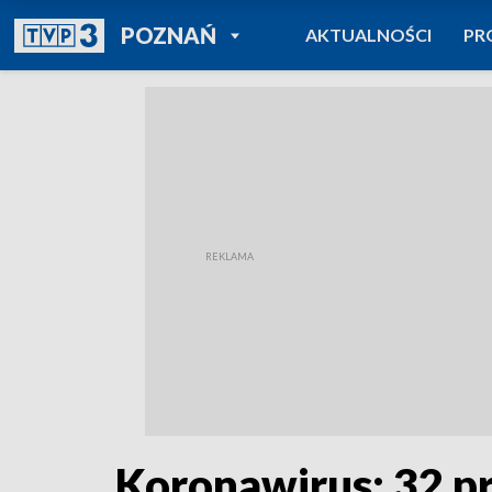
POWRÓT DO
POZNAŃ
AKTUALNOŚCI
PR
TVP REGIONY
Koronawirus: 32 pr