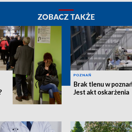
ZOBACZ TAKŻE
POZNAŃ
Brak tlenu w poznań
?
Jest akt oskarżenia