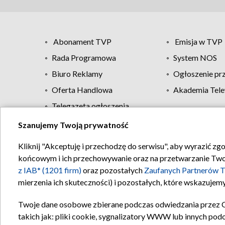
Abonament TVP
Emisja w TVP
Rada Programowa
System NOS
Biuro Reklamy
Ogłoszenie pr
Oferta Handlowa
Akademia Tele
Telegazeta ogłoszenia
Szanujemy Twoją prywatność
Regulamin TVP
Kliknij "Akceptuję i przechodzę do serwisu", aby wyrazić zg
końcowym i ich przechowywanie oraz na przetwarzanie Twoich
z IAB* (1201 firm)
oraz pozostałych
Zaufanych Partnerów T
mierzenia ich skuteczności) i pozostałych, które wskazujemy
Twoje dane osobowe zbierane podczas odwiedzania przez 
takich jak: pliki cookie, sygnalizatory WWW lub innych pod