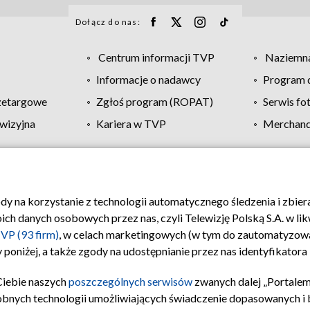
Dołącz do nas:
Centrum informacji TVP
Naziemna
Informacje o nadawcy
Program d
zetargowe
Zgłoś program (ROPAT)
Serwis fo
wizyjna
Kariera w TVP
Merchandi
Polityka prywatności
Moje zgody
Pomoc
Biuro re
ody na korzystanie z technologii automatycznego śledzenia i zbie
 danych osobowych przez nas, czyli Telewizję Polską S.A. w likw
VP (93 firm)
, w celach marketingowych (w tym do zautomatyzow
 poniżej, a także zgody na udostępnianie przez nas identyfikator
Ciebie naszych
poszczególnych serwisów
zwanych dalej „Portalem
obnych technologii umożliwiających świadczenie dopasowanych i be