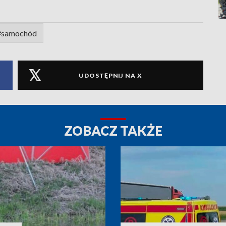
#samochód
UDOSTĘPNIJ NA X
ZOBACZ TAKŻE