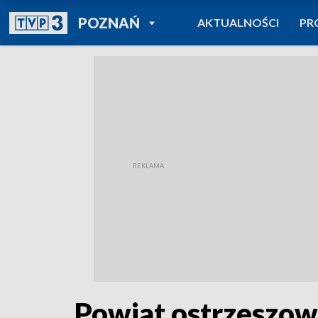
POWRÓT DO
POZNAŃ
AKTUALNOŚCI
PR
TVP REGIONY
Powiat ostrzeszow