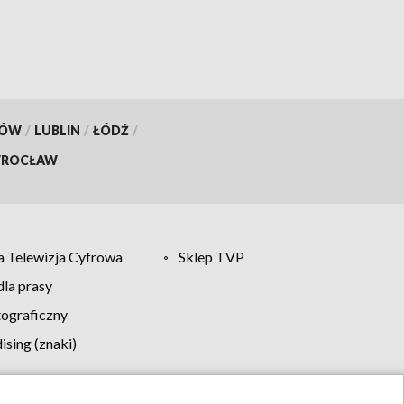
KÓW
/
LUBLIN
/
ŁÓDŹ
/
ROCŁAW
 Telewizja Cyfrowa
Sklep TVP
la prasy
tograficzny
sing (znaki)