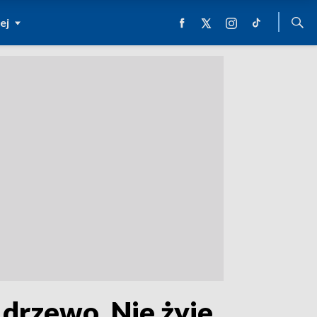
ej
drzewo. Nie żyje