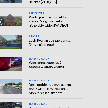
uciekać [ZDJĘCIA]
LIFESTYLE
Warto pokonać ponad 120
stopni. Na górze czeka
niezwykły widok [WIDEO]
SPORT
Lech Poznań bez zawodnika.
Długo nie pograł
NA DROGACH
Wieczorna tragedia. 7
zastępów straży w akcji
NA DROGACH
Będą problemy z przejazdem
przez wiadukt w Poznaniu.
Szybko się nie skończą
NA DROGACH
Zmiażdżona osobówka pod