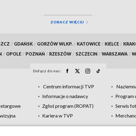
ZOBACZ WIĘCEJ
SZCZ
/
GDAŃSK
/
GORZÓW WLKP.
/
KATOWICE
/
KIELCE
/
KRA
N
/
OPOLE
/
POZNAŃ
/
RZESZÓW
/
SZCZECIN
/
WARSZAWA
/
W
Dołącz do nas:
Centrum informacji TVP
Naziemna
Informacje o nadawcy
Program d
zetargowe
Zgłoś program (ROPAT)
Serwis fo
wizyjna
Kariera w TVP
Merchandi