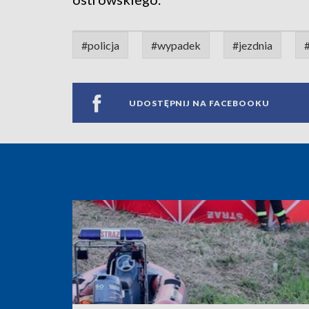
#policja
#wypadek
#jezdnia
UDOSTĘPNIJ NA FACEBOOKU