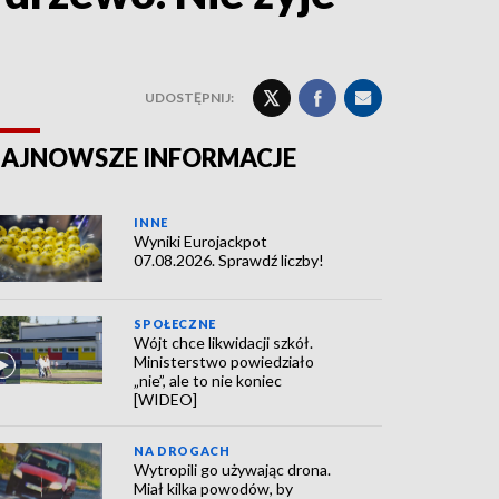
UDOSTĘPNIJ:
AJNOWSZE INFORMACJE
INNE
Wyniki Eurojackpot
07.08.2026. Sprawdź liczby!
SPOŁECZNE
Wójt chce likwidacji szkół.
Ministerstwo powiedziało
„nie”, ale to nie koniec
[WIDEO]
NA DROGACH
Wytropili go używając drona.
Miał kilka powodów, by