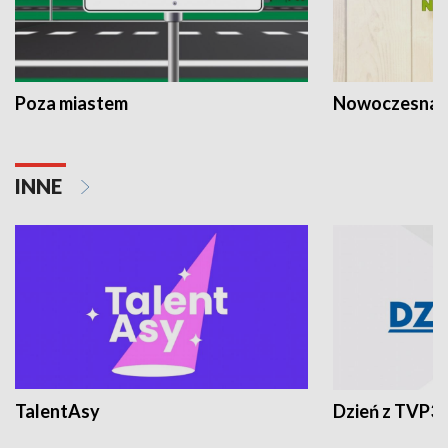
Poza miastem
Nowoczesna 
INNE
TalentAsy
Dzień z TVP3