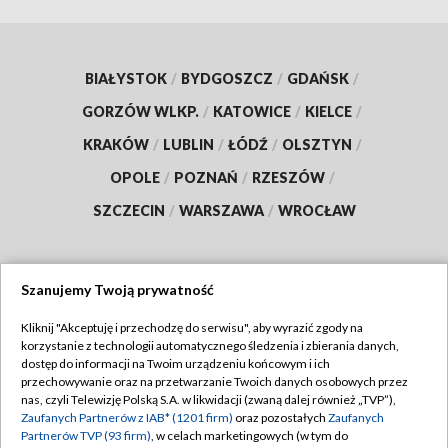
BIAŁYSTOK
/
BYDGOSZCZ
/
GDAŃSK
/
GORZÓW WLKP.
/
KATOWICE
/
KIELCE
/
KRAKÓW
/
LUBLIN
/
ŁÓDŹ
/
OLSZTYN
/
OPOLE
/
POZNAŃ
/
RZESZÓW
/
SZCZECIN
/
WARSZAWA
/
WROCŁAW
Szanujemy Twoją prywatność
Dołącz do nas:
Kliknij "Akceptuję i przechodzę do serwisu", aby wyrazić zgody na
korzystanie z technologii automatycznego śledzenia i zbierania danych,
TVP
dostęp do informacji na Twoim urządzeniu końcowym i ich
Abonament TVP
przechowywanie oraz na przetwarzanie Twoich danych osobowych przez
Regulamin TVP
nas, czyli Telewizję Polską S.A. w likwidacji (zwaną dalej również „TVP”),
Emisja w TVP
Zaufanych Partnerów z IAB* (1201 firm)
oraz pozostałych
Zaufanych
Polityka prywatności
Partnerów TVP (93 firm)
, w celach marketingowych (w tym do
Centrum informacji TVP