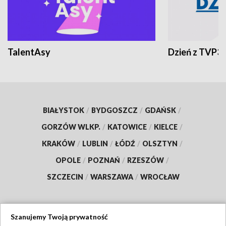
TalentAsy
Dzień z TVP3
BIAŁYSTOK
/
BYDGOSZCZ
/
GDAŃSK
/
GORZÓW WLKP.
/
KATOWICE
/
KIELCE
/
KRAKÓW
/
LUBLIN
/
ŁÓDŹ
/
OLSZTYN
/
OPOLE
/
POZNAŃ
/
RZESZÓW
/
SZCZECIN
/
WARSZAWA
/
WROCŁAW
Szanujemy Twoją prywatność
Dołącz do nas: