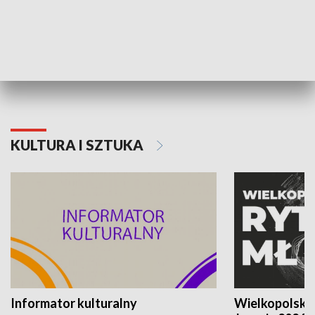
70. rocznica Powstania
Narodowy Dzi
Poznańskiego Czerwca 1956 roku
Powstania Wi
KULTURA I SZTUKA
Informator kulturalny
Wielkopolski