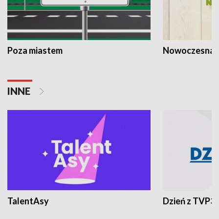
Poza miastem
Nowoczesna 
INNE
TalentAsy
Dzień z TVP3