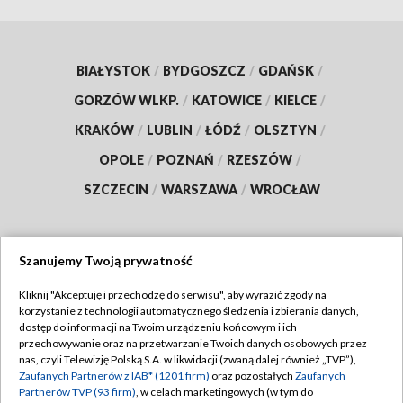
BIAŁYSTOK
/
BYDGOSZCZ
/
GDAŃSK
/
GORZÓW WLKP.
/
KATOWICE
/
KIELCE
/
KRAKÓW
/
LUBLIN
/
ŁÓDŹ
/
OLSZTYN
/
OPOLE
/
POZNAŃ
/
RZESZÓW
/
SZCZECIN
/
WARSZAWA
/
WROCŁAW
Szanujemy Twoją prywatność
Dołącz do nas:
Kliknij "Akceptuję i przechodzę do serwisu", aby wyrazić zgody na
korzystanie z technologii automatycznego śledzenia i zbierania danych,
TVP
dostęp do informacji na Twoim urządzeniu końcowym i ich
Abonament TVP
przechowywanie oraz na przetwarzanie Twoich danych osobowych przez
Regulamin TVP
nas, czyli Telewizję Polską S.A. w likwidacji (zwaną dalej również „TVP”),
Emisja w TVP
Zaufanych Partnerów z IAB* (1201 firm)
oraz pozostałych
Zaufanych
Polityka prywatności
Partnerów TVP (93 firm)
, w celach marketingowych (w tym do
Centrum informacji TVP