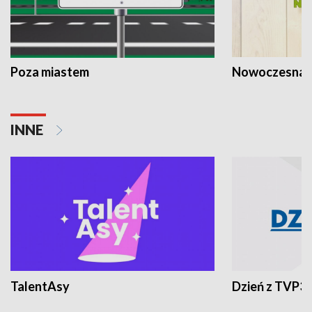
Poza miastem
Nowoczesna 
INNE
TalentAsy
Dzień z TVP3