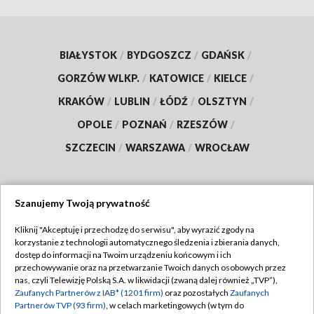
BIAŁYSTOK
/
BYDGOSZCZ
/
GDAŃSK
/
GORZÓW WLKP.
/
KATOWICE
/
KIELCE
/
KRAKÓW
/
LUBLIN
/
ŁÓDŹ
/
OLSZTYN
/
OPOLE
/
POZNAŃ
/
RZESZÓW
/
SZCZECIN
/
WARSZAWA
/
WROCŁAW
Szanujemy Twoją prywatność
Dołącz do nas:
Kliknij "Akceptuję i przechodzę do serwisu", aby wyrazić zgody na
korzystanie z technologii automatycznego śledzenia i zbierania danych,
TVP
dostęp do informacji na Twoim urządzeniu końcowym i ich
Abonament TVP
przechowywanie oraz na przetwarzanie Twoich danych osobowych przez
Regulamin TVP
nas, czyli Telewizję Polską S.A. w likwidacji (zwaną dalej również „TVP”),
Emisja w TVP
Zaufanych Partnerów z IAB* (1201 firm)
oraz pozostałych
Zaufanych
Polityka prywatności
Partnerów TVP (93 firm)
, w celach marketingowych (w tym do
Centrum informacji TVP