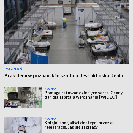
POZNAŃ
Brak tlenu w poznańskim szpitalu. Jest akt oskarżenia
POZNAŃ
Pomaga ratować dziecięce serca. Cenny
dar dla szpitala w Poznaniu [WIDEO]
POZNAŃ
Kolejni specjaliści dostępni przez e-
rejestrację. Jak się zapisać?