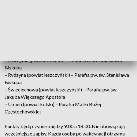
Maryi Panny
– Iwanowice (powiat kaliski) – Parafia Matki Bożej
Częstochowskiej
– Kłodawa (powiat kolski) – Parafia Matki Bożej
Częstochowskiej
– Koło – Parafia Matki Bożej Częstochowskiej
– Koźminek (powiat kaliski) – Parafia Matki Bożej
Częstochowskiej
– Obrzębin (powiat turecki) – Parafia pw. św. Stanisława
Biskupa
– Rydzyna (powiat leszczyński) – Parafia pw. św. Stanisława
Biskupa
– Święciechowa (powiat leszczyński) – Parafia pw. św.
Jakuba Większego Apostoła
– Umień (powiat kolski) – Parafia Matki Bożej
Częstochowskiej
Punkty będą czynne między 9:00 a 18:00. Nie obowiązują
wcześniejsze zapisy. Każda osoba po wakcynacji otrzyma