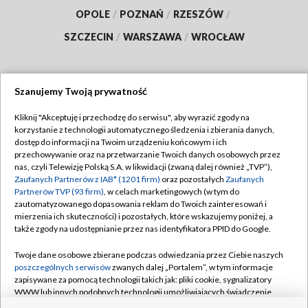
OPOLE
/
POZNAŃ
/
RZESZÓW
/
SZCZECIN
/
WARSZAWA
/
WROCŁAW
Szanujemy Twoją prywatność
Dołącz do nas:
Kliknij "Akceptuję i przechodzę do serwisu", aby wyrazić zgody na
korzystanie z technologii automatycznego śledzenia i zbierania danych,
TVP
dostęp do informacji na Twoim urządzeniu końcowym i ich
Abonament TVP
przechowywanie oraz na przetwarzanie Twoich danych osobowych przez
Regulamin TVP
nas, czyli Telewizję Polską S.A. w likwidacji (zwaną dalej również „TVP”),
Emisja w TVP
Polityka prywatności
Zaufanych Partnerów z IAB* (1201 firm)
oraz pozostałych
Zaufanych
Partnerów TVP (93 firm)
, w celach marketingowych (w tym do
Centrum informacji TVP
Moje zgody
zautomatyzowanego dopasowania reklam do Twoich zainteresowań i
mierzenia ich skuteczności) i pozostałych, które wskazujemy poniżej, a
Naziemna Telewizja Cyfrowa
Pomoc
także zgody na udostępnianie przez nas identyfikatora PPID do Google.
Sklep TVP
Biuro reklamy
Twoje dane osobowe zbierane podczas odwiedzania przez Ciebie naszych
Rada Programowa
Kontakt
poszczególnych serwisów
zwanych dalej „Portalem”, w tym informacje
zapisywane za pomocą technologii takich jak: pliki cookie, sygnalizatory
System NOS
WWW lub innych podobnych technologii umożliwiających świadczenie
dopasowanych i bezpiecznych usług, personalizację treści oraz reklam,