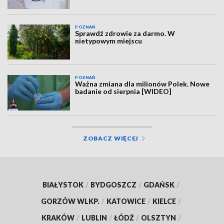
POZNAŃ
Sprawdź zdrowie za darmo. W
nietypowym miejscu
POZNAŃ
Ważna zmiana dla milionów Polek. Nowe
badanie od sierpnia [WIDEO]
ZOBACZ WIĘCEJ
BIAŁYSTOK
/
BYDGOSZCZ
/
GDAŃSK
/
GORZÓW WLKP.
/
KATOWICE
/
KIELCE
/
KRAKÓW
/
LUBLIN
/
ŁÓDŹ
/
OLSZTYN
/