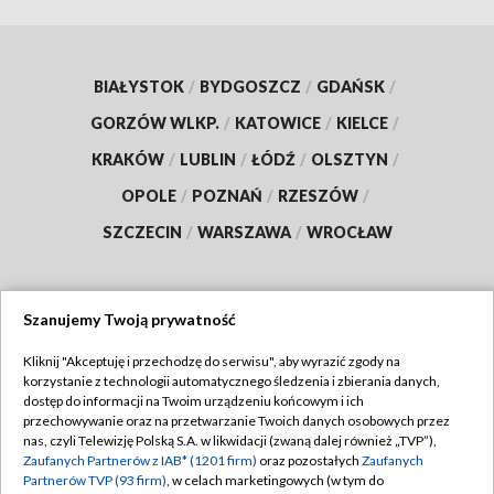
BIAŁYSTOK
/
BYDGOSZCZ
/
GDAŃSK
/
GORZÓW WLKP.
/
KATOWICE
/
KIELCE
/
KRAKÓW
/
LUBLIN
/
ŁÓDŹ
/
OLSZTYN
/
OPOLE
/
POZNAŃ
/
RZESZÓW
/
SZCZECIN
/
WARSZAWA
/
WROCŁAW
Szanujemy Twoją prywatność
Dołącz do nas:
Kliknij "Akceptuję i przechodzę do serwisu", aby wyrazić zgody na
korzystanie z technologii automatycznego śledzenia i zbierania danych,
TVP
dostęp do informacji na Twoim urządzeniu końcowym i ich
Abonament TVP
przechowywanie oraz na przetwarzanie Twoich danych osobowych przez
Regulamin TVP
nas, czyli Telewizję Polską S.A. w likwidacji (zwaną dalej również „TVP”),
Emisja w TVP
Zaufanych Partnerów z IAB* (1201 firm)
oraz pozostałych
Zaufanych
Polityka prywatności
Partnerów TVP (93 firm)
, w celach marketingowych (w tym do
Centrum informacji TVP