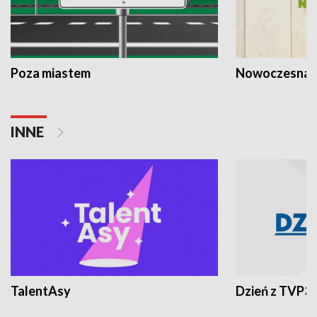
Poza miastem
Nowoczesna 
INNE
TalentAsy
Dzień z TVP3